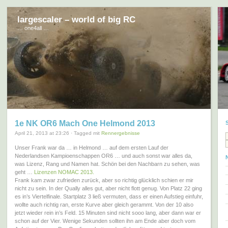
largescaler – world of big RC
… one4all …
1e NK OR6 Mach One Helmond 2013
April 21, 2013 at 23:26 · Tagged mit
Rennergebnisse
Unser Frank war da … in Helmond … auf dem ersten Lauf der
Nederlandsen Kampioenschappen OR6 … und auch sonst war alles da,
was Lizenz, Rang und Namen hat. Schön bei den Nachbarn zu sehen, was
geht …
Lizenzen NOMAC 2013.
Frank kam zwar zufrieden zurück, aber so richtig glücklich schien er mir
nicht zu sein. In der Qually alles gut, aber nicht flott genug. Von Platz 22 ging
es in’s Viertelfinale. Startplatz 3 ließ vermuten, dass er einen Aufstieg einfuhr,
wollte auch richtig ran, erste Kurve aber gleich gerammt. Von der 10 also
jetzt wieder rein in’s Feld. 15 Minuten sind nicht sooo lang, aber dann war er
schon auf der Vier. Wenige Sekunden sollten ihn am Ende aber doch vom