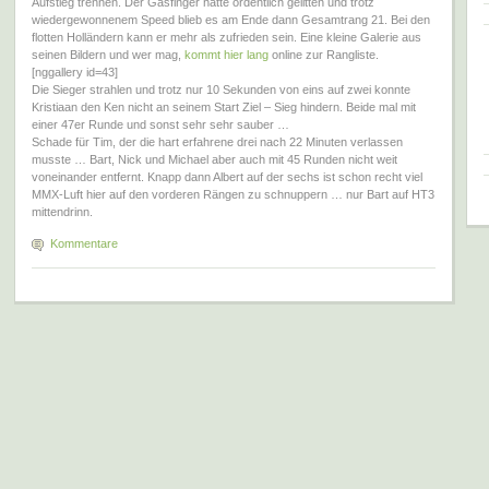
Aufstieg trennen. Der Gasfinger hatte ordentlich gelitten und trotz
wiedergewonnenem Speed blieb es am Ende dann Gesamtrang 21. Bei den
flotten Holländern kann er mehr als zufrieden sein. Eine kleine Galerie aus
seinen Bildern und wer mag,
kommt hier lang
online zur Rangliste.
[nggallery id=43]
Die Sieger strahlen und trotz nur 10 Sekunden von eins auf zwei konnte
Kristiaan den Ken nicht an seinem Start Ziel – Sieg hindern. Beide mal mit
einer 47er Runde und sonst sehr sehr sauber …
Schade für Tim, der die hart erfahrene drei nach 22 Minuten verlassen
musste … Bart, Nick und Michael aber auch mit 45 Runden nicht weit
voneinander entfernt. Knapp dann Albert auf der sechs ist schon recht viel
MMX-Luft hier auf den vorderen Rängen zu schnuppern … nur Bart auf HT3
mittendrinn.
Kommentare