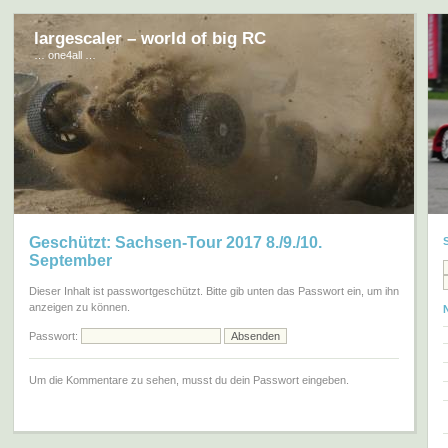
largescaler – world of big RC
… one4all …
Geschützt: Sachsen-Tour 2017 8./9./10.
September
Dieser Inhalt ist passwortgeschützt. Bitte gib unten das Passwort ein, um ihn
anzeigen zu können.
Passwort:
Um die Kommentare zu sehen, musst du dein Passwort eingeben.