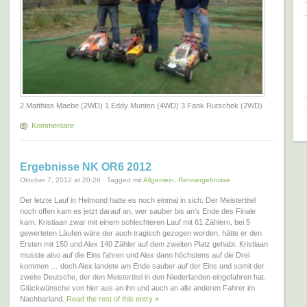
2.Matthias Maebe (2WD) 1.Eddy Munten (4WD) 3.Fank Rutschek (2WD)
Kommentare
Ergebnisse NK OR6 2012
Oktober 7, 2012 at 20:26 · Tagged mit
Allgemein
,
Rennergebnisse
Der letzte Lauf in Helmond hatte es noch einmal in sich. Der Meistertitel
noch offen kam es jetzt darauf an, wer sauber bis an’s Ende des Finale
kam. Kristiaan zwar mit einem schlechteren Lauf mit 61 Zählern, bei 5
gewerteten Läufen wäre der auch tragisch gezogen worden, hätte er den
Ersten mit 150 und Alex 140 Zähler auf dem zweiten Platz gehabt. Kristiaan
musste also auf die Eins fahren und Alex dann höchstens auf die Drei
kommen … doch Alex landete am Ende sauber auf der Eins und somit der
zweite Deutsche, der den Meistertitel in den Niederlanden eingefahren hat.
Glückwünsche von hier aus an ihn und auch an alle anderen Fahrer im
Nachbarland.
Read the rest of this entry »