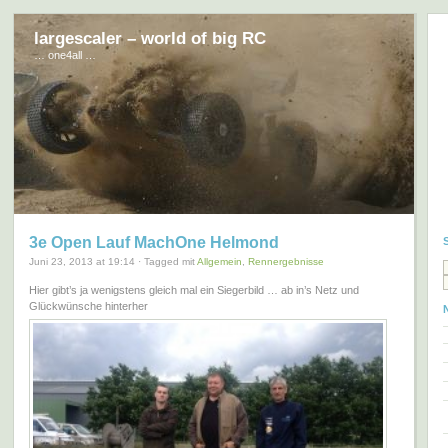
largescaler – world of big RC
… one4all …
3e Open Lauf MachOne Helmond
Juni 23, 2013 at 19:14 · Tagged mit
Allgemein
,
Rennergebnisse
Hier gibt’s ja wenigstens gleich mal ein Siegerbild … ab in’s Netz und
Glückwünsche hinterher