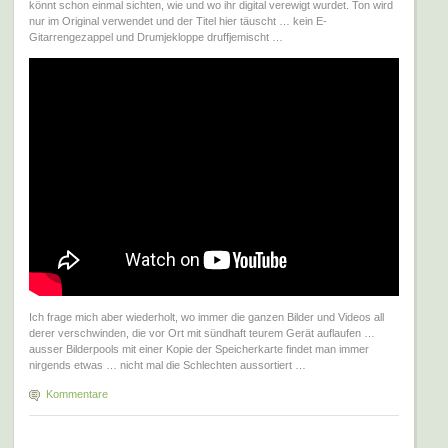
könnt schon einmal sichten, wie und wo ihr digital verewigt wurdet. Ton wird
nur im Original verwendet und der Titel hier täuscht … kein E-
Gitarrengezappel und Drumjekloppe druffjemischt …
Ich frage mich aber wiederholt, wo immer die ganzen Bilder und Videos all
derer verschwinden, die vor Ort mit sündhaft teurem Gerät auflaufen …
ausser Bilderpools mit einer Kopie der Speicherkarte findet man immer
nirgends etwas … nicht mal die Schlechten aussortiert …
Kommentare