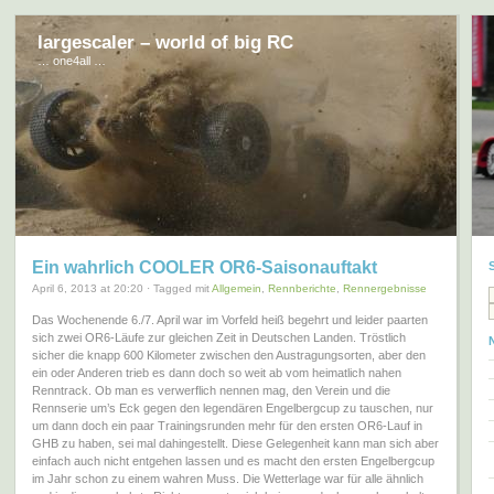
largescaler – world of big RC
… one4all …
Ein wahrlich COOLER OR6-Saisonauftakt
April 6, 2013 at 20:20 · Tagged mit
Allgemein
,
Rennberichte
,
Rennergebnisse
Das Wochenende 6./7. April war im Vorfeld heiß begehrt und leider paarten
sich zwei OR6-Läufe zur gleichen Zeit in Deutschen Landen. Tröstlich
sicher die knapp 600 Kilometer zwischen den Austragungsorten, aber den
ein oder Anderen trieb es dann doch so weit ab vom heimatlich nahen
Renntrack. Ob man es verwerflich nennen mag, den Verein und die
Rennserie um’s Eck gegen den legendären Engelbergcup zu tauschen, nur
um dann doch ein paar Trainingsrunden mehr für den ersten OR6-Lauf in
GHB zu haben, sei mal dahingestellt. Diese Gelegenheit kann man sich aber
einfach auch nicht entgehen lassen und es macht den ersten Engelbergcup
im Jahr schon zu einem wahren Muss. Die Wetterlage war für alle ähnlich