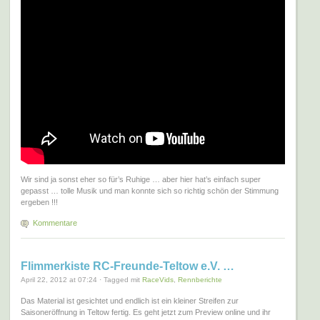
Wir sind ja sonst eher so für’s Ruhige … aber hier hat’s einfach super
gepasst … tolle Musik und man konnte sich so richtig schön der Stimmung
ergeben !!!
Kommentare
Flimmerkiste RC-Freunde-Teltow e.V. …
April 22, 2012 at 07:24 · Tagged mit
RaceVids
,
Rennberichte
Das Material ist gesichtet und endlich ist ein kleiner Streifen zur
Saisoneröffnung in Teltow fertig. Es geht jetzt zum Preview online und ihr