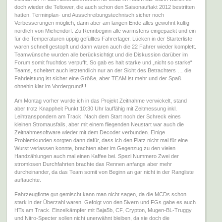
doch wieder die Teltower, die auch schon den Saisonauftakt 2012 bestritten
hatten. Terminplan- und Ausschreibungstechnisch sicher noch
Verbesserungen möglich, dann aber am langen Ende alles gewohnt kultig
nördlich von Michendorf. Zu Rennbeginn alle wärmstens eingepackt und ein
für die Temperaturen üppig gefülltes Fahrerlager. Lücken in der Starterliste
waren schnell gestopft und dann waren auch die 22 Fahrer wieder komplett.
Teamwünsche wurden alle berücksichtigt und die Diskussion darüber im
Forum somit fruchtlos verpufft. So gab es halt starke und „nicht so starke“
Teams, scheitert auch letztendlich nur an der Sicht des Betrachters … die
Fahrleistung ist sicher eine Größe, aber TEAM ist mehr und der Spaß
ohnehin klar im Vordergrund!!!
Am Montag vorher wurde ich in das Projekt Zeitnahme verwickelt, stand
aber trotz Knappheit Punkt 10:30 Uhr lauffähig mit Zeitmessung inkl.
Leihtranspondern am Track. Nach dem Start noch der Schreck eines
kleinen Stromausfalls, aber mit einem fliegenden Neustart war auch die
Zeitnahmesoftware wieder mit dem Decoder verbunden. Einige
Problemkunden sorgten dann dafür, dass ich den Platz nicht mal für eine
Wurst verlassen konnte, brachten aber im Gegenzug zu den vielen
Handzählungen auch mal einen Kaffee bei. Spezi Nummero Zwei der
stromlosen Durchfahrten brachte das Rennen anfangs aber mehr
durcheinander, da das Team somit von Beginn an gar nicht in der Rangliste
auftauchte.
Fahrzeugflotte gut gemischt kann man nicht sagen, da die MCDs schon
stark in der Überzahl waren. Gefolgt von den 5ivern und FGs gabe es auch
HTs am Track. Einzelkämpfer mit Baja5b, CF, Crypton, Mugen-BL-Truggy
und Nitro-Specter sollen nicht unerwähnt bleiben, da sie doch die