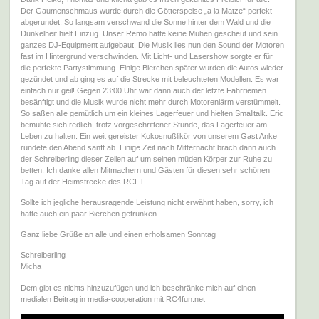
Der Gaumenschmaus wurde durch die Götterspeise „a la Matze“ perfekt
abgerundet. So langsam verschwand die Sonne hinter dem Wald und die
Dunkelheit hielt Einzug. Unser Remo hatte keine Mühen gescheut und sein
ganzes DJ-Equipment aufgebaut. Die Musik lies nun den Sound der Motoren
fast im Hintergrund verschwinden. Mit Licht- und Lasershow sorgte er für
die perfekte Partystimmung. Einige Bierchen später wurden die Autos wieder
gezündet und ab ging es auf die Strecke mit beleuchteten Modellen. Es war
einfach nur geil! Gegen 23:00 Uhr war dann auch der letzte Fahrriemen
besänftigt und die Musik wurde nicht mehr durch Motorenlärm verstümmelt.
So saßen alle gemütlich um ein kleines Lagerfeuer und hielten Smalltalk. Eric
bemühte sich redlich, trotz vorgeschrittener Stunde, das Lagerfeuer am
Leben zu halten. Ein weit gereister Kokosnußlikör von unserem Gast Anke
rundete den Abend sanft ab. Einige Zeit nach Mitternacht brach dann auch
der Schreiberling dieser Zeilen auf um seinen müden Körper zur Ruhe zu
betten. Ich danke allen Mitmachern und Gästen für diesen sehr schönen
Tag auf der Heimstrecke des RCFT.
Sollte ich jegliche herausragende Leistung nicht erwähnt haben, sorry, ich
hatte auch ein paar Bierchen getrunken.
Ganz liebe Grüße an alle und einen erholsamen Sonntag
Schreiberling
Micha
Dem gibt es nichts hinzuzufügen und ich beschränke mich auf einen
medialen Beitrag in media-cooperation mit RC4fun.net