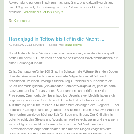
Abwechslung auf dem Track ausmachten. Ganz brandaktuell wurde auch
ein HB3 gesichtet, der erstmalig die trübe Silhouette einer Offroad-Piste
erblickte.
Read the rest of this entry »
Kommentare
Hasenjagd in Teltow bis tief in die Nacht …
August 20, 2012 at 05:05 · Tagged mit
Rennberichte
Sonst finde ich derer Worte immer was passendes, aber die Grippe quält
heftig und beim RCFT wurden schon die passenden Wortkombinationen für
einen Bericht gefunden:
Es ist Samstag, gefühlte 100 Grad im Schatten, die Wärme lässt den Boden
über der Rennstrecke flimmern. Fast alle Mitglieder des RCFT sind
erschienen um einen unvergesslichen Tag zu zelebrieren. Nachdem ein
Stück des vorzüglichen „Waldmeisterkuchens“ verspeist ist, geht es dann
ganz langsam los. Jonas verlost Startnummern und erklärt kurz das
Prozedere. Dann geht die Hasenjagd los. Jeweils zwei Modelle jagen sich
gegenseitig über den Kurs. Je nach Geschick des Fahrers und der
Ausstattung der Autos reichen 3 Runden zum einfangen des Gegners — bei
anderen Paarungen sind es gefühlte 1000 Runden. Nach etwa zwei Stunden
Rennfeeling wurde es höchste Zeit für Saus und Braus. Der Grill glüht in
voller Pracht, den Steaks und Würstchen wird es echt warm und sie ärgern
sich goldig braun nicht mehr am Leben zu sein. Mit Nudelsalat und
Kartoffelsalat fein angerichtet haben sich alle den Magen vollgeschichtet.
Dank Heiko, Thomas und Micha gab es frisch gekühltes Freibier für alle.