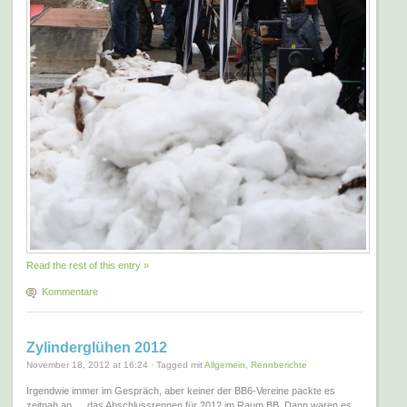
Read the rest of this entry »
Kommentare
Zylinderglühen 2012
November 18, 2012 at 16:24 · Tagged mit
Allgemein
,
Rennberichte
Irgendwie immer im Gespräch, aber keiner der BB6-Vereine packte es
zeitnah an … das Abschlussrennen für 2012 im Raum BB. Dann waren es