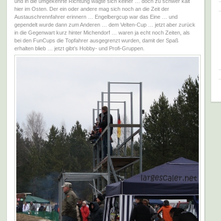
und in die umgekehrte Richtung wagte sich keiner … doch zu schwer kalt
hier im Osten. Der ein oder andere mag sich noch an die Zeit der
Austauschrennfahrer erinnern … Engelbergcup war das Eine … und
gependelt wurde dann zum Anderen … dem Velten-Cup … jetzt aber zurück
in die Gegenwart kurz hinter Michendorf … waren ja echt noch Zeiten, als
bei den FunCups die Topfahrer ausgegrenzt wurden, damit der Spaß
erhalten blieb … jetzt gibt’s Hobby- und Profi-Gruppen.