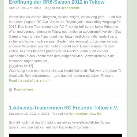
Eröffnung der OR6-Saison 2012 in Teltow
April 15, 2012 at 15:15 · Tagged mit
Rennberichte
Immer sind es unsere Jüngsten, die uns zeigen, wo es lang geht … und hier
hat unser jüngster RC-Car-Verein der Region gleich mal richtig vorgelegt für
2012. Das letzte Teamrennen der RC-Freunde ließ schon keine Wünsche
offen und dennoch konnte in Teltow noch mächtig aufgetrumpft werden. Das
Catering wahrlich ein Traum und man hätte nördlich von Michendorf ganz
sicher und locker noch ein paar Gäste mehr versorgt. Einzig dem ein oder
anderen Vegetarier war hier nicht so recht nach Essen zumute mit dem
kalten Blick des heißen Spanferkels im Nacken, denn auch von der
Kuchentheke aus konnte man dem aufgespießten Schwein(chen) in die
fehlenden Augen schauen.
[nggallery id=12]
Wahrhaftig kann man locker ein paar Kochlöffel an die Teltower vergeben für
diese tolle Rennversorgung … und das bei moderat günstigen Preisen.
Read the rest of this entry »
Kommentare
1.Advents-Teamrennen RC Freunde Teltow e.V.
Dezember 10, 2011 at 23:23 · Tagged mit
Rennberichte
,
www-RC
Schnell noch mal das Christkind mit etwas vorweihnachtlicher Action
gelockt, ein paar Lücken auf dem Gabentisch zu finden …