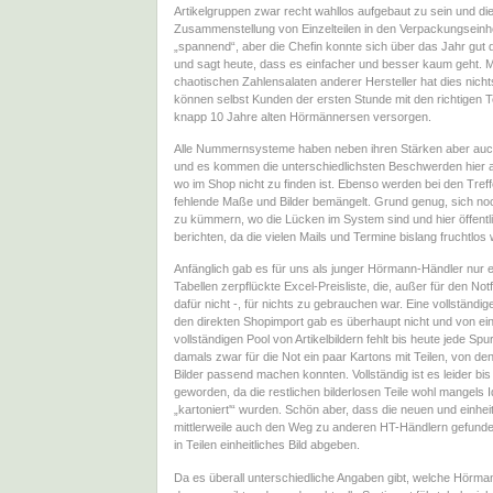
Artikelgruppen zwar recht wahllos aufgebaut zu sein und di
Zusammenstellung von Einzelteilen in den Verpackungseinh
„spannend“, aber die Chefin konnte sich über das Jahr gu
und sagt heute, dass es einfacher und besser kaum geht. M
chaotischen Zahlensalaten anderer Hersteller hat dies nicht
können selbst Kunden der ersten Stunde mit den richtigen Te
knapp 10 Jahre alten Hörmännersen versorgen.
Alle Nummernsysteme haben neben ihren Stärken aber a
und es kommen die unterschiedlichsten Beschwerden hier 
wo im Shop nicht zu finden ist. Ebenso werden bei den Treff
fehlende Maße und Bilder bemängelt. Grund genug, sich no
zu kümmern, wo die Lücken im System sind und hier öffentl
berichten, da die vielen Mails und Termine bislang fruchtlos
Anfänglich gab es für uns als junger Hörmann-Händler nur e
Tabellen zerpflückte Excel-Preisliste, die, außer für den Notf
dafür nicht -, für nichts zu gebrauchen war. Eine vollständige 
den direkten Shopimport gab es überhaupt nicht und von e
vollständigen Pool von Artikelbildern fehlt bis heute jede Sp
damals zwar für die Not ein paar Kartons mit Teilen, von de
Bilder passend machen konnten. Vollständig ist es leider bis
geworden, da die restlichen bilderlosen Teile wohl mangels Id
„kartoniert'“ wurden. Schön aber, dass die neuen und einheit
mittlerweile auch den Weg zu anderen HT-Händlern gefund
in Teilen einheitliches Bild abgeben.
Da es überall unterschiedliche Angaben gibt, welche Hörma