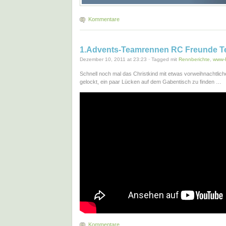
Kommentare
1.Advents-Teamrennen RC Freunde Te
Dezember 10, 2011 at 23:23 · Tagged mit
Rennberichte
,
www-
Schnell noch mal das Christkind mit etwas vorweihnachtlich
gelockt, ein paar Lücken auf dem Gabentisch zu finden …
Kommentare