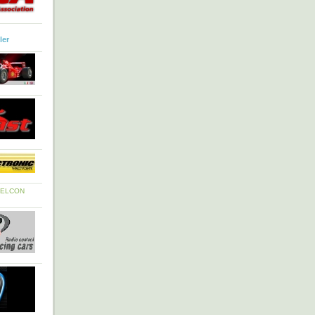
ler
ELCON