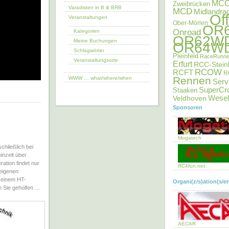
MC
Zweibrücken
Varadisten in B & BRB
MCD
Midlandra
Of
Veranstaltungen
Ober-Mörlen
OR
Onroad
Kategorien
OR62W
Meine Buchungen
OR64W
Schlagwörter
Pleinfeld
RaceRunne
Veranstaltungsorte
Erfurt
RCC-Stein
RCOW
RCFT
R
Rennen
WWW … what/where/when
Serv
SuperCr
Staaken
Veldhoven
Wesel
Sponsoren
Mogatech
chließlich bei
inzelt über
ation findet nur
RC4fun.net
seigenen
 seinem HT-
Organi(z/s)ation(s/e
en Sie geholfen …
AECAR