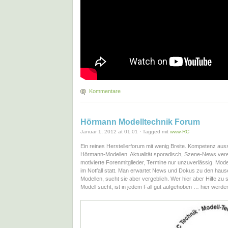
Kommentare
Hörmann Modelltechnik Forum
Januar 1, 2012 at 01:01 · Tagged mit
www-RC
Ein reines Herstellerforum mit wenig Breite. Kompetenz auss
Hörmann-Modellen. Aktualität sporadisch, Szene-News vere
motivierte Forenmitglieder, Termine nur unzuverlässig. Moder
im Notfall statt. Man erwartet News und Dokus zu den hau
Modellen, sucht sie aber vergeblich. Wer hier aber Hilfe zu
Modell sucht, ist in jedem Fall gut aufgehoben … hier werd