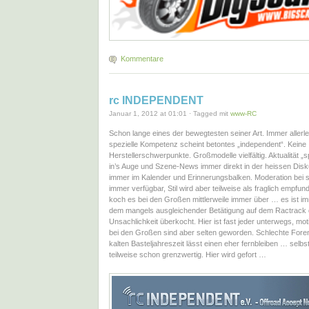
Kommentare
rc INDEPENDENT
Januar 1, 2012 at 01:01 · Tagged mit
www-RC
Schon lange eines der bewegtesten seiner Art. Immer allerlei
spezielle Kompetenz scheint betontes „independent“. Keine
Herstellerschwerpunkte. Großmodelle vielfältig. Aktualität „
in’s Auge und Szene-News immer direkt in der heissen Disk
immer im Kalender und Erinnerungsbalken. Moderation bei 
immer verfügbar, Stil wird aber teilweise als fraglich empfun
koch es bei den Großen mittlerweile immer über … es ist im
dem mangels ausgleichender Betätigung auf dem Ractrack 
Unsachlichkeit überkocht. Hier ist fast jeder unterwegs, moti
bei den Großen sind aber selten geworden. Schlechte Fore
kalten Basteljahreszeit lässt einen eher fernbleiben … selbst
teilweise schon grenzwertig. Hier wird gefort …