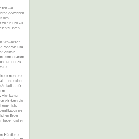
e
eiten war
t daran gewöhnen
it den
s zu tun und wir
ilen zu ihren
uch Schwächen
an, was wie und
er-Artikeln
ch einmal darum
ich darüber zu
 waren.
ine in mehrere
all – und selbst
Artikelliste für
inem
ur. Hier kamen
nen wir dann die
 heute nicht
entifikation nie
lichen Bilder
en haben und ein
nn-Händler es