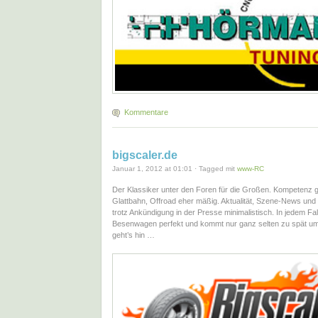
Kommentare
bigscaler.de
Januar 1, 2012 at 01:01 · Tagged mit
www-RC
Der Klassiker unter den Foren für die Großen. Kompetenz g
Glattbahn, Offroad eher mäßig. Aktualität, Szene-News und
trotz Ankündigung in der Presse minimalistisch. In jedem Fall
Besenwagen perfekt und kommt nur ganz selten zu spät um 
geht’s hin …