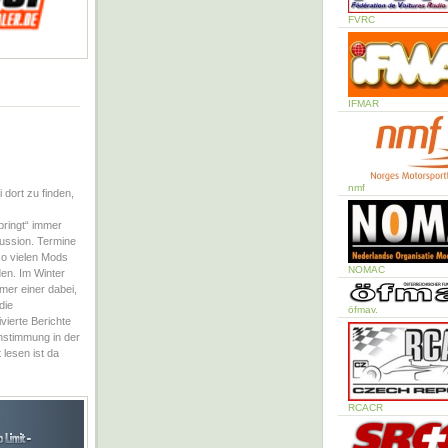
FVRC
IFMAR
nmf
 dort zu finden,
springt“ immer
ussion. Termine
so vielen Mods
NOMAC
den. Im Winter
mer einer dabei,
die
öfmav.
vierte Berichte
nstimmung in der
 lesen ist da
RCACR