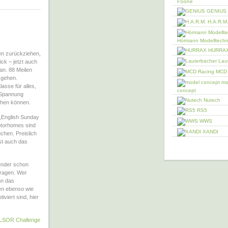
FSone
GENIUS
H.A.R.M
Hörmann Modelltechn
HURRA
len zurückziehen,
Laut
ck – jetzt auch
an. 88 Meilen
MCD 
 gehen.
mo
asse für alles,
concept
t Spannung
Nutech
ehen können.
RS5
 „English Sunday
WWS
otorhomes sind
XANDI
chen. Preislich
st auch das
lender schon
fragen. Wer
nn das
fen ebenso wie
iviert sind, hier
LSOR Challenge