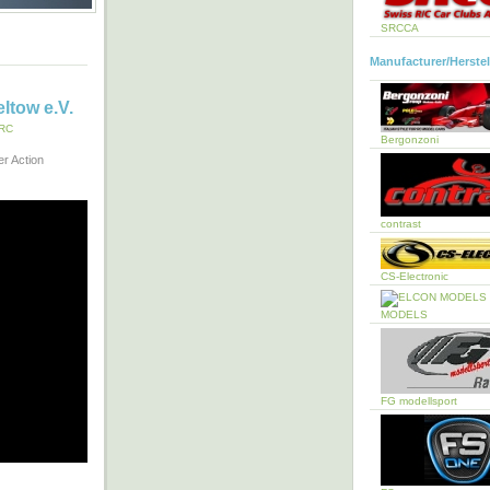
SRCCA
Manufacturer/Herstel
ltow e.V.
RC
Bergonzoni
er Action
contrast
CS-Electronic
MODELS
FG modellsport