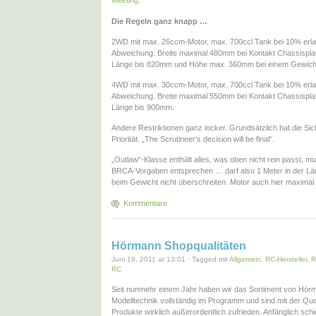
Meeting
.
Die Regeln ganz knapp …
2WD mit max. 26ccm-Motor, max. 700ccl Tank bei 10% erla
Abweichung. Breite maximal 480mm bei Kontakt Chassisplat
Länge bis 820mm und Höhe max. 360mm bei einem Gewicht
4WD mit max. 30ccm-Motor, max. 700ccl Tank bei 10% erla
Abweichung. Breite maximal 550mm bei Kontakt Chassisplat
Länge bis 900mm.
Andere Restriktionen ganz locker. Grundsätzlich hat die Sic
Priorität. „The Scrutineer’s decision will be final“.
„Outlaw“-Klasse enthält alles, was oben nicht rein passt, m
BRCA-Vorgaben entsprechen … darf also 1 Meter in der L
beim Gewicht nicht überschreiten. Motor auch hier maxima
Kommentare
Hörmann Shopqualitäten
Juni 19, 2011 at 13:01 · Tagged mit
Allgemein
,
RC-Hersteller
,
R
RC
Seit nunmehr einem Jahr haben wir das Sortiment von Hör
Modelltechnik vollständig im Programm und sind mit der Qual
Produkte wirklich außerordentlich zufrieden. Anfänglich sch