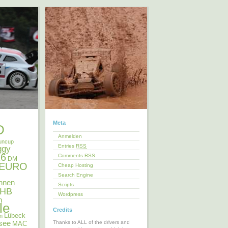
Meta
D
Anmelden
uncup
Entries
RSS
ggy
6
Comments
RSS
DM
EURO
Cheap Hosting
Search Engine
nnen
Scripts
HB
Wordpress
n
le
Credits
Lübeck
en
see
Thanks to ALL of the drivers and
MAC