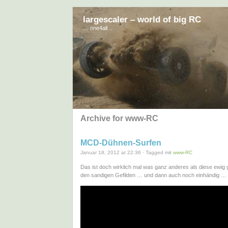
largescaler – world of big RC
… one4all …
Archive for www-RC
MCD-Dühnen-Surfen
Januar 18, 2012 at 22:36 · Tagged mit
www-RC
Das ist doch wirklich mal was ganz anderes als diese ewig g
den sandigen Gefilden … und dann auch noch einhändig …