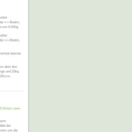
ubter
te <-> Boden,
 von 8.000g.
ubter
te <-> Boden,
herheit oberste
uss aber den
änge und 20kg
l 30ccm.
C-Shops
,
www-
mann
ität der
ienen uns die