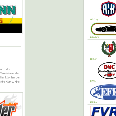
AKK-ry
BFAMS
BRCA
anz klar
 Terminkalender
 funktioniert der
DMC
die Kurve. Hier
EFRA