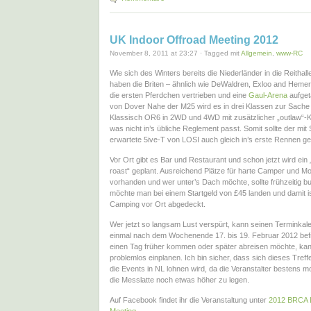
UK Indoor Offroad Meeting 2012
November 8, 2011 at 23:27 · Tagged mit
Allgemein
,
www-RC
Wie sich des Winters bereits die Niederländer in die Reithal
haben die Briten – ähnlich wie DeWaldren, Exloo and Hemeri
die ersten Pferdchen vertrieben und eine
Gaul-Arena
aufget
von Dover Nahe der M25 wird es in drei Klassen zur Sache
Klassisch OR6 in 2WD und 4WD mit zusätzlicher „outlaw“-Kl
was nicht in’s übliche Reglement passt. Somit sollte der mi
erwartete 5ive-T von LOSI auch gleich in’s erste Rennen g
Vor Ort gibt es Bar und Restaurant und schon jetzt wird ein
roast“ geplant. Ausreichend Plätze für harte Camper und M
vorhanden und wer unter’s Dach möchte, sollte frühzeitig bu
möchte man bei einem Startgeld von £45 landen und damit i
Camping vor Ort abgedeckt.
Wer jetzt so langsam Lust verspürt, kann seinen Terminka
einmal nach dem Wochenende 17. bis 19. Februar 2012 be
einen Tag früher kommen oder später abreisen möchte, ka
problemlos einplanen. Ich bin sicher, dass sich dieses Tref
die Events in NL lohnen wird, da die Veranstalter bestens mot
die Messlatte noch etwas höher zu legen.
Auf Facebook findet ihr die Veranstaltung unter
2012 BRCA 