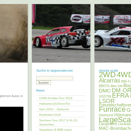
Suche in largescaler.net
cloudy scale
2WD
4W
Alcarràs
BB6-F
Bu
BBOTs
Bike DM
DM OR
DMC
News
EFRA
leichen Autos in
VG5TW
CARA Korsika-Tour 2018
LSOR
Halloween2020eveTini
Freundschaftsre
Funrace
G
Harz 2020 – Optionen
Hörman
Rostbrätel 2018
Helmond
LargeSca
Sachsen-Tour 2017 8./9./10.
Laupheim
Leinfeld
September
MAC-Brombach
Varadisten B BRB intern