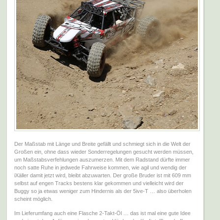
Der Maßstab mit Länge und Breite gefällt und schmiegt sich in die Welt der
Großen ein, ohne dass wieder Sonderregelungen gesucht werden müssen,
um Maßstabsverfehlungen auszumerzen. Mit dem Radstand dürfte immer
noch satte Ruhe in jedwede Fahrweise kommen, wie agil und wendig der
iXäller damit jetzt wird, bleibt abzuwarten. Der große Bruder ist mit 609 mm
selbst auf engen Tracks bestens klar gekommen und vielleicht wird der
Buggy so ja etwas weniger zum Hindernis als der 5ive-T … also überholen
scheint möglich.
Im Lieferumfang auch eine Flasche 2-Takt-Öl … das ist mal eine gute Idee