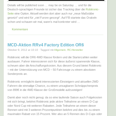
Details will be published soon … may be on Saturday … und für die
Deutsch-sprachigen Freunde ist sicher das Tracking über die
Robitronic-
Seite
eine Option. Aktuell werden dort aber auch nur „neue Maßstäbe
gesetzt“ und wird für „viel Furore gesorgt“. Auf FB startete das Orakeln
schon und schauen wir mal, wann’s mal konkreter wird …
Kommentare
MCD-Aktion RRv4 Factory Edition OR6
Oktober 9, 2012 at 10:10 · Tagged mit
Allgemein
,
RC-Hersteller
Robitronic will die OR6 4WD Klasse fördern und die Starterzahlen weiter
ausbauen. Fahrer interessieren sich für diese äußerst spannende Klasse,
scheuen aber die Anschaffungskosten. Aus diesem Grund bietet Robitronic
– mit der Unterstützung von MCD – 50 Fahrzeuge zu einem absoluten
Sonderpreis an.
Robitronic ermöglicht damit interessierten Einsteigern und aktuellen 2WD
Fahrern die einmalige Chance, zu einem unsagbaren Schnäppchenpreis
von 899€ in die 4WD Klasse der Großmodelle aufzusteigen!
Damit aber noch nicht genug: da so eine laufende Saison auch Folgekosten
mit sich bringt, belohnt Robitronic jede aktive Teilnahme an einem D-Cup
oder Nord Cup mit weiteren Rabatten. Jede Teilnahme an einem dieser
Rennen wird mit 3 weiteren Prozentpunkten belohnt und dies bis zu einem
maximalen Rabatt von 15 Prozent. Wer also an 5 Rennen des D-Cups oder