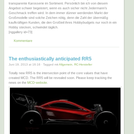
transparente Karosserie im Sortiment. Persönlich bin ich von diesem
Angebot schwer begeistert, wenn es auch sicher nicht Jedermann’s
Geschmack treffen wird. In dem immer dünner werdenden Markt der
Großmodelle sind solche Zeichen nötig, denn die Zahl der übermäßg
kaufkräftigen Kunden, die den Großteil ihres Hobbybudgets nur noch in ein
Hobby stecken, schwindet täglich.
[nggallery id=73]
Kommentare
The enthusiastically anticipated RR5
Juni 19, 2013 at 16:16 · Tagged mit
Allgemein
,
RC-Hersteller
Totally new RR5 is the intersection point of the core values that have
created MCD. The RR5 will be revealed soon. Please keep tracking the
news on the
MCD-website
.