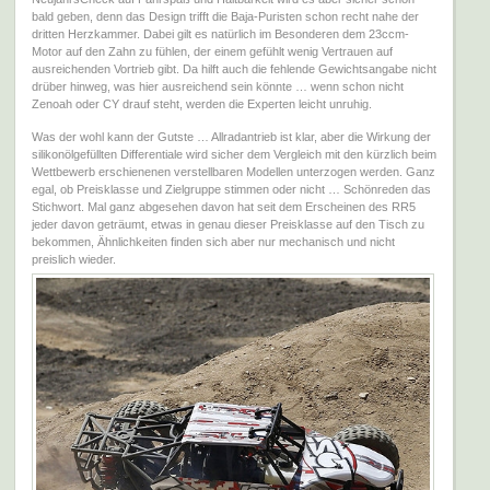
bald geben, denn das Design trifft die Baja-Puristen schon recht nahe der
dritten Herzkammer. Dabei gilt es natürlich im Besonderen dem 23ccm-
Motor auf den Zahn zu fühlen, der einem gefühlt wenig Vertrauen auf
ausreichenden Vortrieb gibt. Da hilft auch die fehlende Gewichtsangabe nicht
drüber hinweg, was hier ausreichend sein könnte … wenn schon nicht
Zenoah oder CY drauf steht, werden die Experten leicht unruhig.
Was der wohl kann der Gutste … Allradantrieb ist klar, aber die Wirkung der
silikonölgefüllten Differentiale wird sicher dem Vergleich mit den kürzlich beim
Wettbewerb erschienenen verstellbaren Modellen unterzogen werden. Ganz
egal, ob Preisklasse und Zielgruppe stimmen oder nicht … Schönreden das
Stichwort. Mal ganz abgesehen davon hat seit dem Erscheinen des RR5
jeder davon geträumt, etwas in genau dieser Preisklasse auf den Tisch zu
bekommen, Ähnlichkeiten finden sich aber nur mechanisch und nicht
preislich wieder.