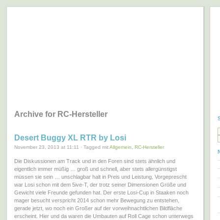
largescaler – world of big RC
… one4all …
Archive for RC-Hersteller
Desert Buggy XL RTR by Losi
November 23, 2013 at 11:11 · Tagged mit
Allgemein
,
RC-Hersteller
Die Diskussionen am Track und in den Foren sind stets ähnlich und
eigentlich immer müßig … groß und schnell, aber stets allergünstigst
müssen sie sein … unschlagbar halt in Preis und Leistung. Vorgeprescht
war Losi schon mit dem 5ive-T, der trotz seiner Dimensionen Größe und
Gewicht viele Freunde gefunden hat. Der erste Losi-Cup in Staaken noch
mager besucht verspricht 2014 schon mehr Bewegung zu entstehen,
gerade jetzt, wo noch ein Großer auf der vorweihnachtlichen Bildfläche
erscheint. Hier und da waren die Umbauten auf Roll Cage schon unterwegs