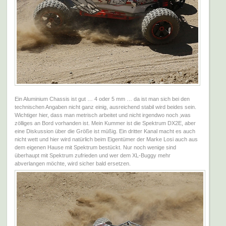
Ein Aluminium Chassis ist gut … 4 oder 5 mm … da ist man sich bei den
technischen Angaben nicht ganz einig, ausreichend stabil wird beides sein.
Wichtiger hier, dass man metrisch arbeitet und nicht irgendwo noch ‚was
zölliges an Bord vorhanden ist. Mein Kummer ist die Spektrum DX2E, aber
eine Diskussion über die Größe ist müßig. Ein dritter Kanal macht es auch
nicht wett und hier wird natürlich beim Eigentümer der Marke Losi auch aus
dem eigenen Hause mit Spektrum bestückt. Nur noch wenige sind
überhaupt mit Spektrum zufrieden und wer dem XL-Buggy mehr
abverlangen möchte, wird sicher bald ersetzen.