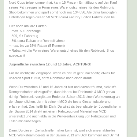
Nord Cups teilgenommen hat, kann 15 Prozent Ermäßigung auf den Kauf
seines Fahrzeuges in Form eines Warengutscheines für den Robitronic
Shop bekommen und spart somit noch mal 134,85€. Alle dafür benötigten
Unterlagen liegen diesen 50 MCD RRv4 Factory Edition Fahrzeugen bei.
Hier noch mal alle Fakten:
– max. 50 Fahrzeuge
– 899,-€ / Fahrzeug
– 3% extra Rabatt pro Rennteilnahme
– max. bis zu 15% Rabatt (5 Rennen)
– Rabatt wird in Form eines Warengutscheines für den Robitronic Shop
ausgezahlt
Jugendliche zwischen 12 und 16 Jahre, ACHTUNG!!
Für die wichtigste Zielgruppe, wenn es darum geht, nachhaltig etwas für
unseren Sport zu tun, setzt Robitronic noch einen drauf!
Wenn Du zwischen 12 und 16 Jahre alt bist und davon träumst, aktiv in’s
Renngeschehen einzugreifen, dann bist du bei Robitronic & MCD genau
richtig! Robitronic vergibt am Ende der Saison 2013 einen Werksvertrag an
den Jugendlichen, der mit seinem MCD die beste Gesamtplatzierung
erfahren hat. Das heißt für Dich, Du wirst als best platzierter Jugendlicher in
der Saison 2014 direkt mit einem Fahrzeug und Material von MCD
unterstützt und auch aktiv in die Weiterentwicklung von Fahrzeugen und
Teilen mit einbezogen!
Damit Du diesem Ziel schneller näher kommst, wird sich unser aktuelles
MCD Werksteam bereits in der Saison 2013 um Dich kümmern und Dir mit