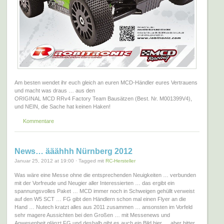
Am besten wendet ihr euch gleich an euren MCD-Händler eures Vertrauens
und macht was draus … aus den
ORIGINAL MCD RRv4 Factory Team Bausätzen (Best. Nr. M001399V4),
und NEIN, die Sache hat keinen Haken!
Kommentare
News… ääähhh Nürnberg 2012
Januar 25, 2012 at 19:00 · Tagged mit
RC-Hersteller
Was wäre eine Messe ohne die entsprechenden Neuigkeiten … verbunden
mit der Vorfreude und Neugier aller Interessierten … das ergibt ein
spannungsvolles Paket … MCD immer noch in Schweigen gehüllt verweist
auf den W5 SCT … FG gibt den Händlern schon mal einen Flyer an die
Hand … Nutech kratzt alles aus 2011 zusammen … ansonsten im Vorfeld
sehr magere Aussichten bei den Großen … mit Messenews und
Anwesenheit glänzt FG und deshalb gibt es auch ein Bild hier … aber bitter,