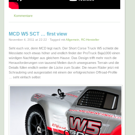
Kommentare
MCD W5 SCT … first view
November 4, 2011 at 22:22 · Tagged mit
Allgemein
,
RC-Hersteller
Seht euch vor, denn MCD legt nach. Der Short Corse Truck W5 schiebt die
Messlatte noch etwas höher und endlich findet der ProTruck Baja1000 einen
würdigen Nachfolger aus gleichem Hause. Das Design trifft mehr noch die
Herausforderungen von tausend Meilen durch unwegsames Terrain und die
Details füllen endlich weiter die Lücke zum Scaler. Die neuen Räder jetzt mit
Schraubring und ausgestattet mit einem der erfolgreichsten Offroad-Profile
… seht einfach selbst