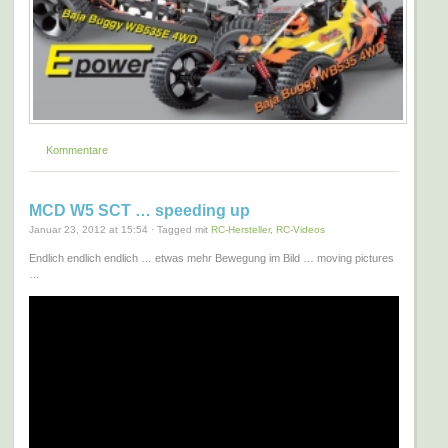
Kommentare
MCD W5 SCT … speeding up
Januar 23, 2012 at 15:54 · Tagged mit
RC-Hersteller
,
RC-Videos
Endlich endlich endlich … etwas mehr Bewegung im Bild … moving pictures
…