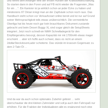
und nimmt dem Anfänger eine der ersten Hürden der Kraftstoffbeschaffung.
So starten dann in den Foren und auf FB nicht wieder die Fragereien „Was
für ein …“. Ein Kanister ist ja wirklich schon an jeder Ecke zu haben und
mindestens 87 Oktan kriegt man an der Zapfsäule schon noch raus. Das
Handbuch steht schon vor Verkaufsstart online bereit und ist nur auf Grund
seiner Mehrsprachigkeit teils etwas unübersichtlich. Die vermeintliche
Oberliga hat bis heute noch gar kein brauchbares Dokument zustande
gebracht und beim Desert Buggy XL sind sogar gleich die SetupSheets
integriert. Jetzt noch schnell ein NiMH Schnelladegerät für den
Empfängerakku besorgt, dessen Kapazität mir mit 1700mAh etwas mager
erscheint … aber ich hoffe auch schwer, dass es nicht an einem
2dollarSteckdosenLader scheiterte. Das stünde im krassen Gegensatz zu
dem 2-Takt-Öl …
Und da war da auch schon optionales Zubehör gelistet … sehr
überschaubar die drei kleinen Zahnräder und soll ja auch den Fahrspaß nur
erhöhen. Für die Fraktion der Individualisten gibt es ergänzend noch eine