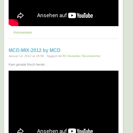
Kommentare
MCD-MIX-2012 by MCD
Januar 14, 2012 at 18:56 · Tagged mit
RC-Hersteller
,
Rennberichte
Kam gerade frisch herein …