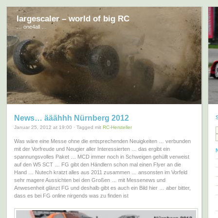
largescaler – world of big RC
… one4all …
News… ääähhh Nürnberg 2012
Januar 25, 2012 at 19:00 · Tagged mit
RC-Hersteller
Was wäre eine Messe ohne die entsprechenden Neuigkeiten … verbunden
mit der Vorfreude und Neugier aller Interessierten … das ergibt ein
spannungsvolles Paket … MCD immer noch in Schweigen gehüllt verweist
auf den W5 SCT … FG gibt den Händlern schon mal einen Flyer an die
Hand … Nutech kratzt alles aus 2011 zusammen … ansonsten im Vorfeld
sehr magere Aussichten bei den Großen … mit Messenews und
Anwesenheit glänzt FG und deshalb gibt es auch ein Bild hier … aber bitter,
dass es bei FG online nirgends was zu finden ist