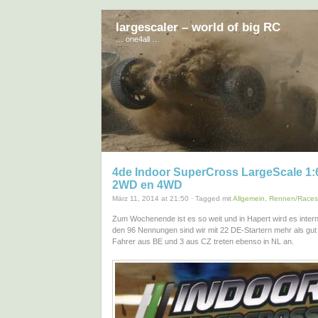
largescaler – world of big RC
… one4all …
4de Indoor SuperCross LargeScale 1:
2WD en 4WD
März 11, 2014 at 21:50 · Tagged mit
Allgemein
,
Rennen/Races
Zum Wochenende ist es so weit und in Hapert wird es intern
den 96 Nennungen sind wir mit 22 DE-Startern mehr als gut 
Fahrer aus BE und 3 aus CZ treten ebenso in NL an.