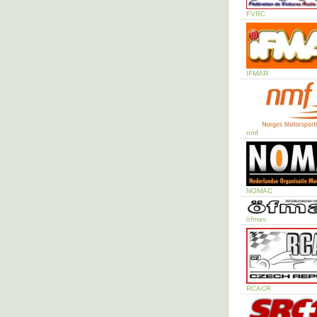
FVRC
IFMAR
nmf
NOMAC
öfmav.
RCACR