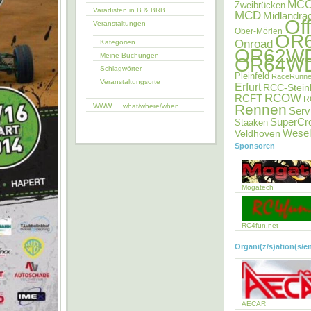
MC
Zweibrücken
Varadisten in B & BRB
MCD
Midlandra
Of
Veranstaltungen
Ober-Mörlen
OR
Onroad
Kategorien
OR62W
Meine Buchungen
OR64W
Schlagwörter
Pleinfeld
RaceRunne
Veranstaltungsorte
Erfurt
RCC-Stein
RCOW
RCFT
R
Rennen
WWW … what/where/when
Serv
SuperCr
Staaken
Veldhoven
Wesel
Sponsoren
Mogatech
RC4fun.net
Organi(z/s)ation(s/e
AECAR