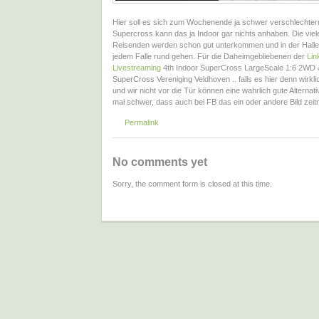
Hier soll es sich zum Wochenende ja schwer verschlechter
Supercross kann das ja Indoor gar nichts anhaben. Die vie
Reisenden werden schon gut unterkommen und in der Halle 
jedem Falle rund gehen. Für die Daheimgebliebenen der
Lin
Livestreaming
4th Indoor SuperCross LargeScale 1:6 2WD
SuperCross Vereniging Veldhoven .. falls es hier denn wirkl
und wir nicht vor die Tür können eine wahrlich gute Alternati
mal schwer, dass auch bei FB das ein oder andere Bild zeit
Permalink
No comments yet
Sorry, the comment form is closed at this time.