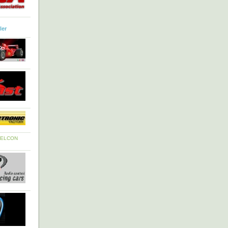
ler
ELCON