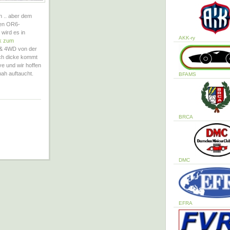
n .. aber dem
len OR6-
wird es in
AKK-ry
k zum
 & 4WD von der
ich dicke kommt
ve und wir hoffen
nah auftaucht.
BFAMS
BRCA
DMC
EFRA