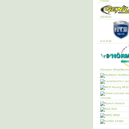
FSone
GENIUS
H.A.R.M.
Hörmann Modelltechn
HURRA
Laut
MCD 
mo
concept
Nutech
RS5
WWS
XANDI