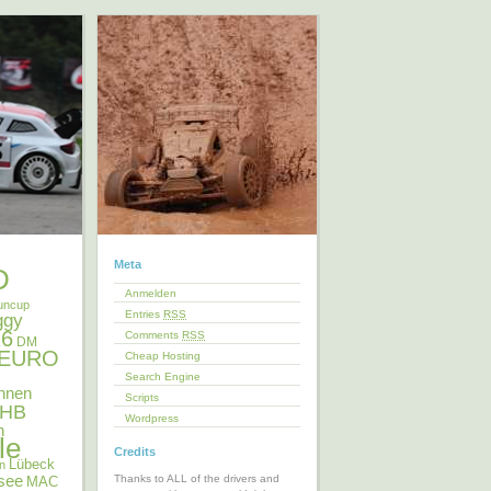
Meta
D
Anmelden
uncup
Entries
RSS
ggy
6
Comments
RSS
DM
EURO
Cheap Hosting
Search Engine
nnen
Scripts
HB
Wordpress
n
le
Credits
Lübeck
en
see
Thanks to ALL of the drivers and
MAC