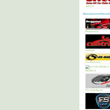
SRCCA
Manufacturer/Herstel
Bergonzoni
contrast
CS-Electronic
MODELS
FG modellsport