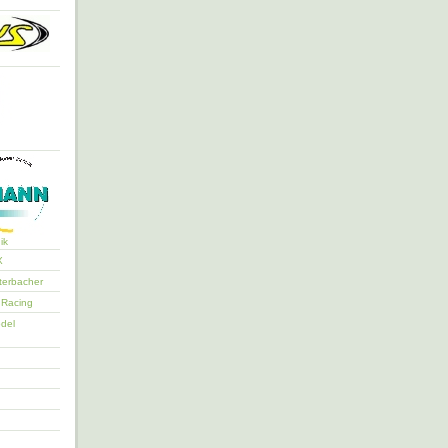
ik
X
erbacher
Racing
del