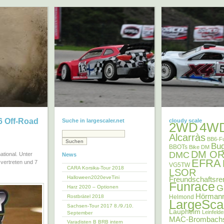
6 Off-Road
Suche in largescaler.net
cloudy scale
2WD
4W
Alcarràs
BB6-F
Bu
BBOTs
Bike DM
DM OR
DMC
ational. Unter
News
EFRA
vertreten und 7
VG5TW
CARA Korsika-Tour 2018
LSOR
Halloween2020eveTini
Freundschaftsre
Funrace
G
Harz 2020 – Optionen
Hörman
Rostbrätel 2018
Helmond
LargeSca
Sachsen-Tour 2017 8./9./10.
Laupheim
Leinfeld
September
MAC-Brombach
Varadisten B BRB intern