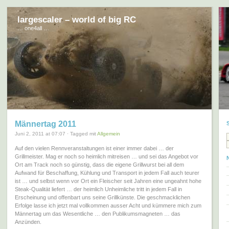
largescaler – world of big RC
… one4all …
Männertag 2011
Juni 2, 2011 at 07:07 · Tagged mit
Allgemein
Auf den vielen Rennveranstaltungen ist einer immer dabei … der
Grillmeister. Mag er noch so heimlich mitreisen … und sei das Angebot vor
Ort am Track noch so günstig, dass die eigene Grillwurst bei all dem
Aufwand für Beschaffung, Kühlung und Transport in jedem Fall auch teurer
ist … und selbst wenn vor Ort ein Fleischer seit Jahren eine ungeahnt hohe
Steak-Qualität liefert … der heimlich Unheimliche tritt in jedem Fall in
Erscheinung und offenbart uns seine Grillkünste. Die geschmacklichen
Erfolge lasse ich jetzt mal vollkommen ausser Acht und kümmere mich zum
Männertag um das Wesentliche … den Publikumsmagneten … das
Anzünden.