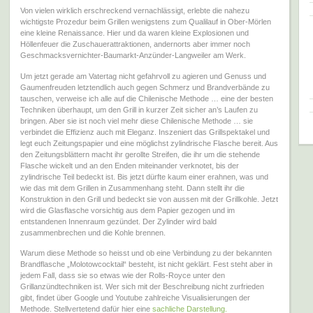
Von vielen wirklich erschreckend vernachlässigt, erlebte die nahezu
wichtigste Prozedur beim Grillen wenigstens zum Qualilauf in Ober-Mörlen
eine kleine Renaissance. Hier und da waren kleine Explosionen und
Höllenfeuer die Zuschauerattraktionen, andernorts aber immer noch
Geschmacksvernichter-Baumarkt-Anzünder-Langweiler am Werk.
Um jetzt gerade am Vatertag nicht gefahrvoll zu agieren und Genuss und
Gaumenfreuden letztendlich auch gegen Schmerz und Brandverbände zu
tauschen, verweise ich alle auf die Chilenische Methode … eine der besten
Techniken überhaupt, um den Grill in kurzer Zeit sicher an’s Laufen zu
bringen. Aber sie ist noch viel mehr diese Chilenische Methode … sie
verbindet die Effizienz auch mit Eleganz. Inszeniert das Grillspektakel und
legt euch Zeitungspapier und eine möglichst zylindrische Flasche bereit. Aus
den Zeitungsblättern macht ihr gerollte Streifen, die ihr um die stehende
Flasche wickelt und an den Enden miteinander verknotet, bis der
zylindrische Teil bedeckt ist. Bis jetzt dürfte kaum einer erahnen, was und
wie das mit dem Grillen in Zusammenhang steht. Dann stellt ihr die
Konstruktion in den Grill und bedeckt sie von aussen mit der Grillkohle. Jetzt
wird die Glasflasche vorsichtig aus dem Papier gezogen und im
entstandenen Innenraum gezündet. Der Zylinder wird bald
zusammenbrechen und die Kohle brennen.
Warum diese Methode so heisst und ob eine Verbindung zu der bekannten
Brandflasche „Molotowcocktail“ besteht, ist nicht geklärt. Fest steht aber in
jedem Fall, dass sie so etwas wie der Rolls-Royce unter den
Grillanzündtechniken ist. Wer sich mit der Beschreibung nicht zurfrieden
gibt, findet über Google und Youtube zahlreiche Visualisierungen der
Methode. Stellvertetend dafür hier eine
sachliche Darstellung.