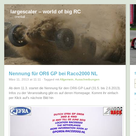
largescaler – world of big RC
… one4all …
Nennung für OR6 GP bei Raco2000 NL
März 11, 2013 at 11:11 · Tagged mit
Allgemein
,
Ausschreibungen
Ab dem 11.3. startet die Nennung für den OR6-GP-Lauf (31.5. bis 2.6.2013).
Infos zu der Veranstaltung gibt es auf deren Homepage. Kommt ihr einfach
per Klick auf’s nächste Bild hin