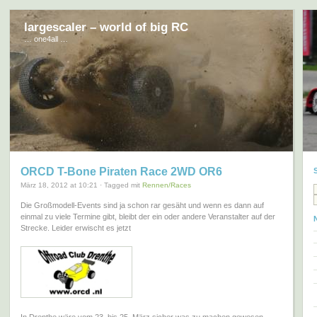
largescaler – world of big RC
… one4all …
ORCD T-Bone Piraten Race 2WD OR6
März 18, 2012 at 10:21 · Tagged mit
Rennen/Races
Die Großmodell-Events sind ja schon rar gesäht und wenn es dann auf
einmal zu viele Termine gibt, bleibt der ein oder andere Veranstalter auf der
Strecke. Leider erwischt es jetzt
In Drenthe wäre vom 23. bis 25. März sicher was zu machen gewesen,