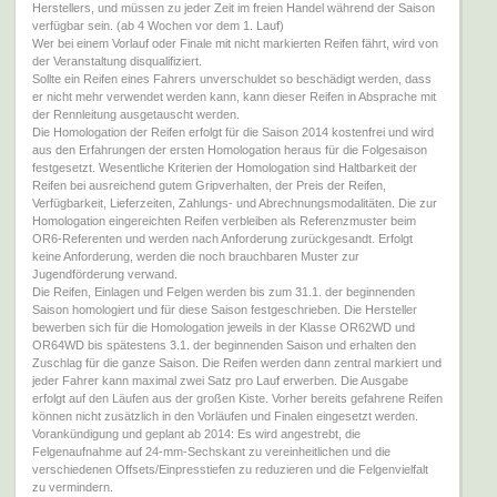
Herstellers, und müssen zu jeder Zeit im freien Handel während der Saison
verfügbar sein. (ab 4 Wochen vor dem 1. Lauf)
Wer bei einem Vorlauf oder Finale mit nicht markierten Reifen fährt, wird von
der Veranstaltung disqualifiziert.
Sollte ein Reifen eines Fahrers unverschuldet so beschädigt werden, dass
er nicht mehr verwendet werden kann, kann dieser Reifen in Absprache mit
der Rennleitung ausgetauscht werden.
Die Homologation der Reifen erfolgt für die Saison 2014 kostenfrei und wird
aus den Erfahrungen der ersten Homologation heraus für die Folgesaison
festgesetzt. Wesentliche Kriterien der Homologation sind Haltbarkeit der
Reifen bei ausreichend gutem Gripverhalten, der Preis der Reifen,
Verfügbarkeit, Lieferzeiten, Zahlungs- und Abrechnungsmodalitäten. Die zur
Homologation eingereichten Reifen verbleiben als Referenzmuster beim
OR6-Referenten und werden nach Anforderung zurückgesandt. Erfolgt
keine Anforderung, werden die noch brauchbaren Muster zur
Jugendförderung verwand.
Die Reifen, Einlagen und Felgen werden bis zum 31.1. der beginnenden
Saison homologiert und für diese Saison festgeschrieben. Die Hersteller
bewerben sich für die Homologation jeweils in der Klasse OR62WD und
OR64WD bis spätestens 3.1. der beginnenden Saison und erhalten den
Zuschlag für die ganze Saison. Die Reifen werden dann zentral markiert und
jeder Fahrer kann maximal zwei Satz pro Lauf erwerben. Die Ausgabe
erfolgt auf den Läufen aus der großen Kiste. Vorher bereits gefahrene Reifen
können nicht zusätzlich in den Vorläufen und Finalen eingesetzt werden.
Vorankündigung und geplant ab 2014: Es wird angestrebt, die
Felgenaufnahme auf 24-mm-Sechskant zu vereinheitlichen und die
verschiedenen Offsets/Einpresstiefen zu reduzieren und die Felgenvielfalt
zu vermindern.