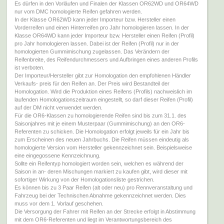
Es dürfen in den Vorläufen und Finalen der Klassen OR62WD und OR64WD
nur vom DMC homologierte Reifen gefahren werden.
In der Klasse OR62WD kann jeder Importeur bzw. Hersteller einen
Vorderreifen und einen Hinterreifen pro Jahr homologieren lassen. In der
Klasse OR64WD kann jeder Importeur bzw. Hersteller einen Reifen (Profil)
pro Jahr homologieren lassen. Dabei ist der Reifen (Profil) nur in der
homologierten Gummimischung zugelassen. Das Verändern der
Reifenbreite, des Reifendurchmessers und Aufbringen eines anderen Profils
ist verboten.
Der Importeur/Hersteller gibt zur Homologation den empfohlenen Händler
Verkaufs- preis für den Reifen an. Der Preis wird Bestandteil der
Homologation. Wird die Produktion eines Reifens (Profils) nachweislich im
laufenden Homologationszeitraum eingestellt, so darf dieser Reifen (Profil)
auf der DM nicht verwendet werden.
Für die OR6-Klassen zu homologierende Reifen sind bis zum 31.1. des
Saisonjahres mit je einem Musterpaar (Gummimischung) an den OR6-
Referenten zu schicken. Die Homologation erfolgt jeweils für ein Jahr bis
zum Erscheinen des neuen Jahrbuchs. Die Reifen müssen eindeutig als
homologierte Version vom Hersteller gekennzeichnet sein. Beispielsweise
eine eingegossene Kennzeichnung.
Sollte ein Reifentyp homologiert worden sein, welchen es während der
Saison in an- deren Mischungen markiert zu kaufen gibt, wird dieser mit
sofortiger Wirkung von der Homologationsliste gestrichen.
Es können bis zu 3 Paar Reifen (alt oder neu) pro Rennveranstaltung und
Fahrzeug bei der Technischen Abnahme gekennzeichnet werden. Dies
muss vor dem 1. Vorlauf geschehen.
Die Versorgung der Fahrer mit Reifen an der Strecke erfolgt in Abstimmung
mit dem OR6-Referenten und liegt im Verantwortungsbereich des