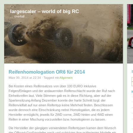
largescaler – world of big RC
… one4all …
Reifenhomologation OR6 für 2014
März 30, 2014 at 22:34 · Tagged mit
Allgemein
Bei Kosten eines Reifensatzes von über 100 EURO inklusive
Felgen/Einlagen und der andauernden Reifenschlacht wurde der Ruf nach
Einheitsreifen laut. Viele Stimmen gab es in diese Richtung, aber auf der
Spartensitzung Anfang Dezember konnte der harte Schnitt bzgl. der
Reifenvielfalt auf nur einen Reifentyp keine Mehrheit finden. Beschlossen
wurde dennoch eine Einschränkung nebst Homologation, die es jedem
Hersteller ermöglicht, jeweils für 2WD vorne, 2WD hinten und 4WD einen
Reifen in einer Mischung vorzustellen bzw. homologieren zu lassen.
Die Hersteller der gängigen verwendeten Reifentypen kamen dem Wunsch
der Offroad-Großmodeller nach und schickten ihre präferierten Modelle ein.