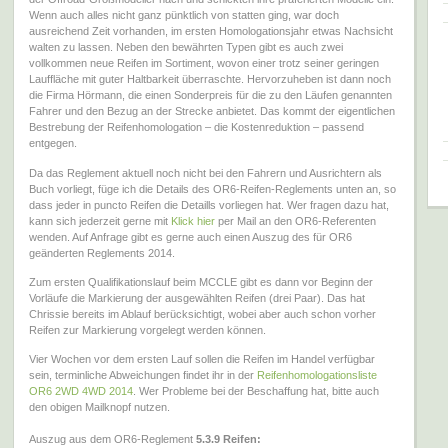
Wenn auch alles nicht ganz pünktlich von statten ging, war doch
ausreichend Zeit vorhanden, im ersten Homologationsjahr etwas Nachsicht
walten zu lassen. Neben den bewährten Typen gibt es auch zwei
vollkommen neue Reifen im Sortiment, wovon einer trotz seiner geringen
Lauffläche mit guter Haltbarkeit überraschte. Hervorzuheben ist dann noch
die Firma Hörmann, die einen Sonderpreis für die zu den Läufen genannten
Fahrer und den Bezug an der Strecke anbietet. Das kommt der eigentlichen
Bestrebung der Reifenhomologation – die Kostenreduktion – passend
entgegen.
Da das Reglement aktuell noch nicht bei den Fahrern und Ausrichtern als
Buch vorliegt, füge ich die Details des OR6-Reifen-Reglements unten an, so
dass jeder in puncto Reifen die Detaills vorliegen hat. Wer fragen dazu hat,
kann sich jederzeit gerne mit
Klick hier
per Mail an den OR6-Referenten
wenden. Auf Anfrage gibt es gerne auch einen Auszug des für OR6
geänderten Reglements 2014.
Zum ersten Qualifikationslauf beim MCCLE gibt es dann vor Beginn der
Vorläufe die Markierung der ausgewählten Reifen (drei Paar). Das hat
Chrissie bereits im Ablauf berücksichtigt, wobei aber auch schon vorher
Reifen zur Markierung vorgelegt werden können.
Vier Wochen vor dem ersten Lauf sollen die Reifen im Handel verfügbar
sein, terminliche Abweichungen findet ihr in der
Reifenhomologationsliste
OR6 2WD 4WD 2014
. Wer Probleme bei der Beschaffung hat, bitte auch
den obigen Mailknopf nutzen.
Auszug aus dem OR6-Reglement
5.3.9 Reifen: