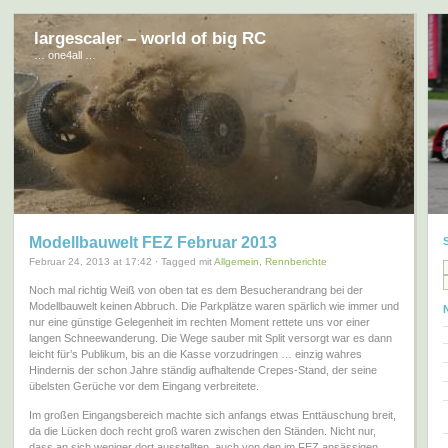
largescaler – world of big RC
… one4all …
Modellbauwelt FEZ Februar 2013
Februar 24, 2013 at 17:42 · Tagged mit
Allgemein
,
Rennberichte
Noch mal richtig Weiß von oben tat es dem Besucherandrang bei der
Modellbauwelt keinen Abbruch. Die Parkplätze waren spärlich wie immer und
nur eine günstige Gelegenheit im rechten Moment rettete uns vor einer
langen Schneewanderung. Die Wege sauber mit Split versorgt war es dann
leicht für’s Publikum, bis an die Kasse vorzudringen … einzig wahres
Hindernis der schon Jahre ständig aufhaltende Crepes-Stand, der seine
übelsten Gerüche vor dem Eingang verbreitete.
Im großen Eingangsbereich machte sich anfangs etwas Enttäuschung breit,
da die Lücken doch recht groß waren zwischen den Ständen. Nicht nur,
dass an sich weniger dort ausstellten, auch von den im FEZ ansässigen