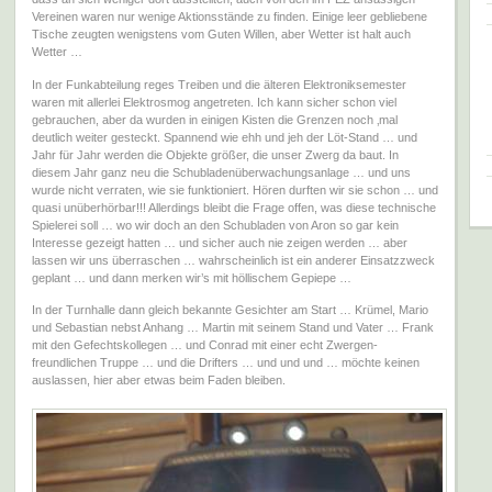
Vereinen waren nur wenige Aktionsstände zu finden. Einige leer gebliebene
Tische zeugten wenigstens vom Guten Willen, aber Wetter ist halt auch
Wetter …
In der Funkabteilung reges Treiben und die älteren Elektroniksemester
waren mit allerlei Elektrosmog angetreten. Ich kann sicher schon viel
gebrauchen, aber da wurden in einigen Kisten die Grenzen noch ‚mal
deutlich weiter gesteckt. Spannend wie ehh und jeh der Löt-Stand … und
Jahr für Jahr werden die Objekte größer, die unser Zwerg da baut. In
diesem Jahr ganz neu die Schubladenüberwachungsanlage … und uns
wurde nicht verraten, wie sie funktioniert. Hören durften wir sie schon … und
quasi unüberhörbar!!! Allerdings bleibt die Frage offen, was diese technische
Spielerei soll … wo wir doch an den Schubladen von Aron so gar kein
Interesse gezeigt hatten … und sicher auch nie zeigen werden … aber
lassen wir uns überraschen … wahrscheinlich ist ein anderer Einsatzzweck
geplant … und dann merken wir’s mit höllischem Gepiepe …
In der Turnhalle dann gleich bekannte Gesichter am Start … Krümel, Mario
und Sebastian nebst Anhang … Martin mit seinem Stand und Vater … Frank
mit den Gefechtskollegen … und Conrad mit einer echt Zwergen-
freundlichen Truppe … und die Drifters … und und und … möchte keinen
auslassen, hier aber etwas beim Faden bleiben.