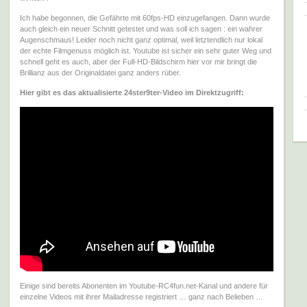
Ich habe begonnen, die Gefährte mit 60fps-HD einzugefangen. Dann wurde
auch gleich ein neuer Schnitt getestet und was soll ich sagen : ein wahrer
Augenschmaus! Leider noch nicht ganz optimal, weil letztendlich nur lokal
der echte Filmgenuss möglich ist. Youtube ist sicher ein sehr guter Weg und
schnell geht es auch, aber der Full-HD-Bildschirm hier vor mir bringt die
Brillianz aus der Originaldatei ganz anders rüber.
Hier gibt es das aktualisierte 24ster9ter-Video im Direktzugriff:
Einige sind bereits Abonenten im Youtube-RC4fun.net-Kanal und andere für
einzelne Videos mit ihrer Mailadresse registriert … ganz nach Belieben …