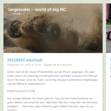
largescaler – world of big RC
… one4all …
20110924 wischuäl
September 24, 2011 at 22:22 · Tagged mit
Rennberichte
Gleich mal mit der neuen Photonentüte auf die Pirsch gegangen. Ein paar
Opfer waren am Samstag schnell gefunden und Anke schaute sich Offroad
durch die neue Linse an. Ganz vorsichtig ein paar Lichtteilchen eingefangen
und die Bildnisse abgespeichert.
[slideshow id=3 w=370]
Nur wenige Kilobyte von einem ganzen Tag und eine hohe Ausbeute an
guten Bildern sprechen für sich. Nächstes Mal also ruhig öfter den Auslöser
betätigen … man kann dann hinterher ganz einfach löschen, was nix iss …
wirklich !