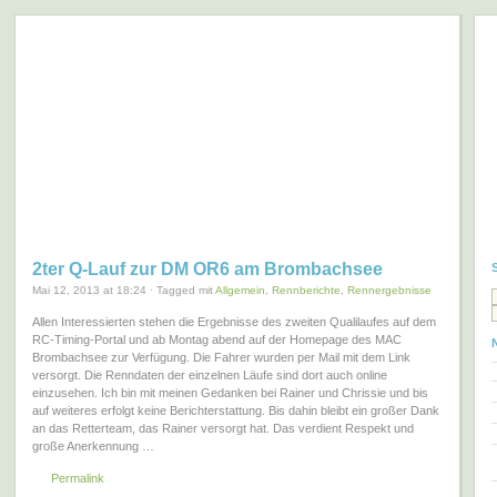
largescaler – world of big RC
… one4all …
2ter Q-Lauf zur DM OR6 am Brombachsee
Mai 12, 2013 at 18:24 · Tagged mit
Allgemein
,
Rennberichte
,
Rennergebnisse
Allen Interessierten stehen die Ergebnisse des zweiten Qualilaufes auf dem
RC-Timing-Portal und ab Montag abend auf der Homepage des MAC
Brombachsee zur Verfügung. Die Fahrer wurden per Mail mit dem Link
versorgt. Die Renndaten der einzelnen Läufe sind dort auch online
einzusehen. Ich bin mit meinen Gedanken bei Rainer und Chrissie und bis
auf weiteres erfolgt keine Berichterstattung. Bis dahin bleibt ein großer Dank
an das Retterteam, das Rainer versorgt hat. Das verdient Respekt und
große Anerkennung …
Permalink