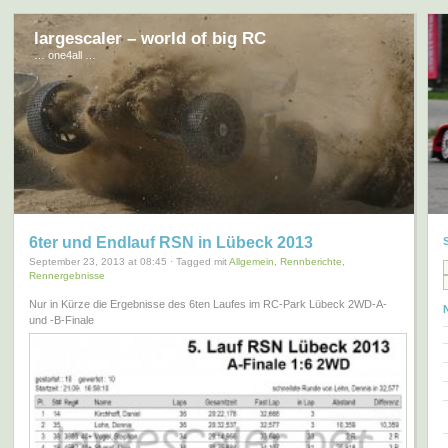
largescaler – world of big RC
… one4all …
6ter und Endlauf RSN in Lübeck 2013
September 23, 2013 at 08:45 · Tagged mit
Allgemein
,
Rennberichte
,
Rennergebnisse
Nur in Kürze die Ergebnisse des 6ten Laufes im RC-Park Lübeck 2WD-A-
und -B-Finale