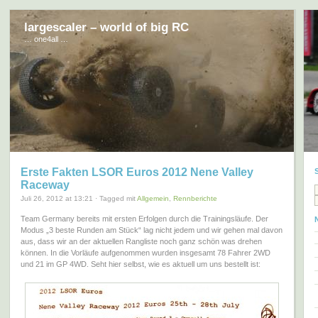
largescaler – world of big RC
… one4all …
Erste Fakten LSOR Euros 2012 Nene Valley
Raceway
Juli 26, 2012 at 13:21 · Tagged mit
Allgemein
,
Rennberichte
Team Germany bereits mit ersten Erfolgen durch die Trainingsläufe. Der
Modus „3 beste Runden am Stück“ lag nicht jedem und wir gehen mal davon
aus, dass wir an der aktuellen Rangliste noch ganz schön was drehen
können. In die Vorläufe aufgenommen wurden insgesamt 78 Fahrer 2WD
und 21 im GP 4WD. Seht hier selbst, wie es aktuell um uns bestellt ist: