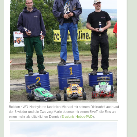
Bei den 4WD-Hobbyisten fand sich Michael mit seinem Dickschiff auch auf
der 3 wieder und die Zwo zog Mario ebenso mit einem 5iveT, die Eins an
einen mehr als glücklichen Dennis (
Ergebnis Hobby4WD
).