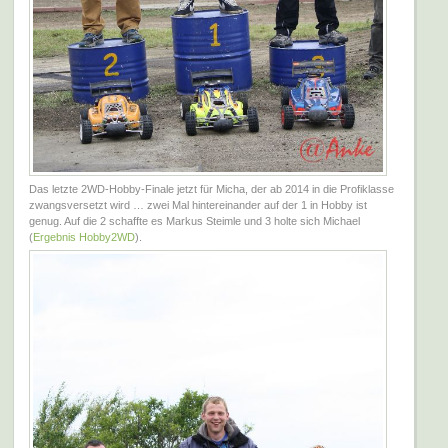
Das letzte 2WD-Hobby-Finale jetzt für Micha, der ab 2014 in die Profiklasse
zwangsversetzt wird … zwei Mal hintereinander auf der 1 in Hobby ist
genug. Auf die 2 schaffte es Markus Steimle und 3 holte sich Michael
(
Ergebnis Hobby2WD
).