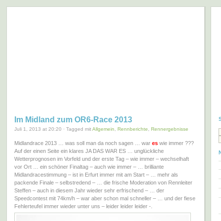
largescaler – world of big RC
… one4all …
Im Midland zum OR6-Race 2013
Juli 1, 2013 at 20:20 · Tagged mit
Allgemein
,
Rennberichte
,
Rennergebnisse
Midlandrace 2013 … was soll man da noch sagen … war
es
wie immer ???
Auf der einen Seite ein klares JA DAS WAR ES … unglückliche
Wetterprognosen im Vorfeld und der erste Tag – wie immer – wechselhaft
vor Ort … ein schöner Finaltag – auch wie immer – … brilliante
Midlandracestimmung – ist in Erfurt immer mit am Start – … mehr als
packende Finale – selbstredend – … die frische Moderation von Rennleiter
Steffen – auch in diesem Jahr wieder sehr erfrischend – … der
Speedcontest mit 74km/h – war aber schon mal schneller – … und der fiese
Fehlerteufel immer wieder unter uns – leider leider leider -.