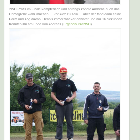
2WD Profis im Finale kämpferisch und anfangs konnte Andreas auch das
Unmögliche wahr machen … vor Alex zu sein … aber der fand dann seine
Form und zog davon. Dennis immer wacker dahinter und nur 16 Sekunden
trennten ihn am Ende von Andreas (
Ergebnis Pro2WD
).