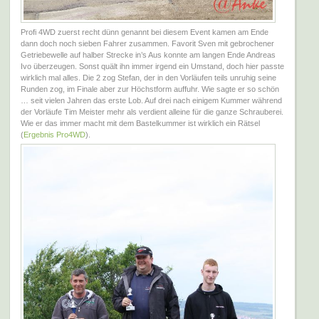
Profi 4WD zuerst recht dünn genannt bei diesem Event kamen am Ende
dann doch noch sieben Fahrer zusammen. Favorit Sven mit gebrochener
Getriebewelle auf halber Strecke in’s Aus konnte am langen Ende Andreas
Ivo überzeugen. Sonst quält ihn immer irgend ein Umstand, doch hier passte
wirklich mal alles. Die 2 zog Stefan, der in den Vorläufen teils unruhig seine
Runden zog, im Finale aber zur Höchstform auffuhr. Wie sagte er so schön
… seit vielen Jahren das erste Lob. Auf drei nach einigem Kummer während
der Vorläufe Tim Meister mehr als verdient alleine für die ganze Schrauberei.
Wie er das immer macht mit dem Bastelkummer ist wirklich ein Rätsel
(
Ergebnis Pro4WD
).