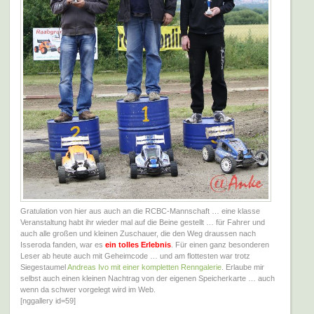
Gratulation von hier aus auch an die RCBC-Mannschaft … eine klasse
Veranstaltung habt ihr wieder mal auf die Beine gestellt … für Fahrer und
auch alle großen und kleinen Zuschauer, die den Weg draussen nach
Isseroda fanden, war es
ein tolles Erlebnis
. Für einen ganz besonderen
Leser ab heute auch mit Geheimcode … und am flottesten war trotz
Siegestaumel
Andreas Ivo mit einer kompletten Renngalerie
. Erlaube mir
selbst auch einen kleinen Nachtrag von der eigenen Speicherkarte … auch
wenn da schwer vorgelegt wird im Web.
[nggallery id=59]