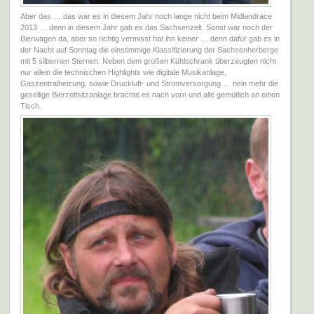
Aber das … das war es in diesem Jahr noch lange nicht beim Midlandrace
2013 … denn in diesem Jahr gab es das Sachsenzelt. Sonst war noch der
Bierwagen da, aber so richtig vermisst hat ihn keiner … denn dafür gab es in
der Nacht auf Sonntag die einstimmige Klassifizierung der Sachsenherberge
mit 5 silbernen Sternen. Neben dem großen Kühlschrank überzeugten nicht
nur allein die technischen Highlights wie digitale Musikanlage,
Gaszentralheizung, sowie Druckluft- und Stromversorgung … nein mehr die
gesellige Bierzeltsitzanlage brachte es nach vorn und alle gemütlich an einen
Tisch.