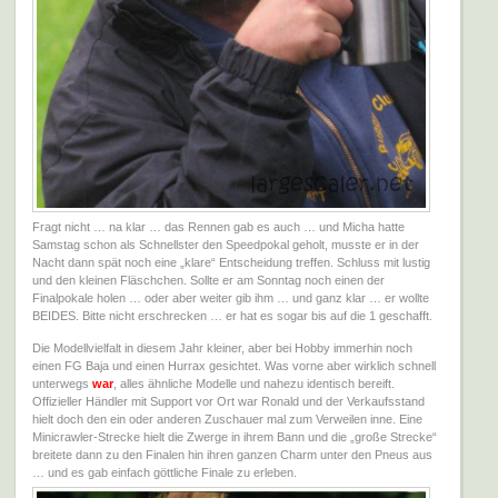
Fragt nicht … na klar … das Rennen gab es auch … und Micha hatte
Samstag schon als Schnellster den Speedpokal geholt, musste er in der
Nacht dann spät noch eine „klare“ Entscheidung treffen. Schluss mit lustig
und den kleinen Fläschchen. Sollte er am Sonntag noch einen der
Finalpokale holen … oder aber weiter gib ihm … und ganz klar … er wollte
BEIDES. Bitte nicht erschrecken … er hat es sogar bis auf die 1 geschafft.
Die Modellvielfalt in diesem Jahr kleiner, aber bei Hobby immerhin noch
einen FG Baja und einen Hurrax gesichtet. Was vorne aber wirklich schnell
unterwegs
war
, alles ähnliche Modelle und nahezu identisch bereift.
Offizieller Händler mit Support vor Ort war Ronald und der Verkaufsstand
hielt doch den ein oder anderen Zuschauer mal zum Verweilen inne. Eine
Minicrawler-Strecke hielt die Zwerge in ihrem Bann und die „große Strecke“
breitete dann zu den Finalen hin ihren ganzen Charm unter den Pneus aus
… und es gab einfach göttliche Finale zu erleben.