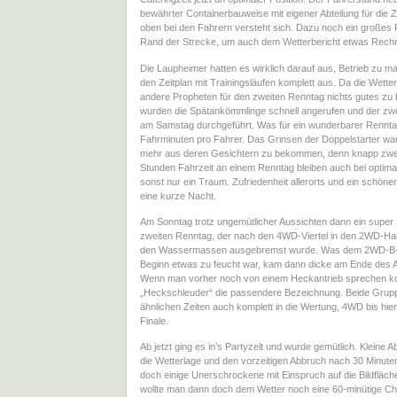
bewährter Containerbauweise mit eigener Abteilung für die
oben bei den Fahrern versteht sich. Dazu noch ein großes 
Rand der Strecke, um auch dem Wetterbericht etwas Rechn
Die Laupheimer hatten es wirklich darauf aus, Betrieb zu ma
den Zeitplan mit Trainingsläufen komplett aus. Da die Wett
andere Propheten für den zweiten Renntag nichts gutes zu b
wurden die Spätankömmlinge schnell angerufen und der zwe
am Samstag durchgeführt. Was für ein wunderbarer Rennta
Fahrminuten pro Fahrer. Das Grinsen der Doppelstarter war
mehr aus deren Gesichtern zu bekommen, denn knapp zwe
Stunden Fahrzeit an einem Renntag bleiben auch bei optim
sonst nur ein Traum. Zufriedenheit allerorts und ein schöner
eine kurze Nacht.
Am Sonntag trotz ungemütlicher Aussichten dann ein super S
zweiten Renntag, der nach den 4WD-Viertel in den 2WD-Halb
den Wassermassen ausgebremst wurde. Was dem 2WD-B-
Beginn etwas zu feucht war, kam dann dicke am Ende des 
Wenn man vorher noch von einem Heckantrieb sprechen kon
„Heckschleuder“ die passendere Bezeichnung. Beide Grupp
ähnlichen Zeiten auch komplett in die Wertung, 4WD bis hier
Finale.
Ab jetzt ging es in’s Partyzelt und wurde gemütlich. Kleine
die Wetterlage und den vorzeitigen Abbruch nach 30 Minute
doch einige Unerschrockene mit Einspruch auf die Bildfläche
wollte man dann doch dem Wetter noch eine 60-minütige C