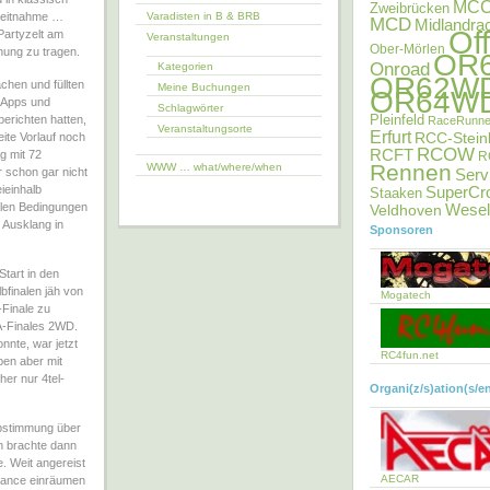
MC
Zweibrücken
 Zeitnahme …
Varadisten in B & BRB
MCD
Midlandra
Of
Partyzelt am
Veranstaltungen
Ober-Mörlen
ung zu tragen.
OR
Onroad
Kategorien
OR62W
chen und füllten
Meine Buchungen
OR64W
erApps und
Schlagwörter
Pleinfeld
erichten hatten,
RaceRunne
Veranstaltungsorte
Erfurt
RCC-Stein
ite Vorlauf noch
RCOW
RCFT
g mit 72
R
Rennen
WWW … what/where/when
 schon gar nicht
Serv
ieinhalb
SuperCr
Staaken
alen Bedingungen
Veldhoven
Wesel
 Ausklang in
Sponsoren
tart in den
finalen jäh von
Mogatech
Finale zu
A-Finales 2WD.
nte, war jetzt
RC4fun.net
en aber mit
her nur 4tel-
Organi(z/s)ation(s/e
 Abstimmung über
n brachte dann
. Weit angereist
AECAR
hance einräumen