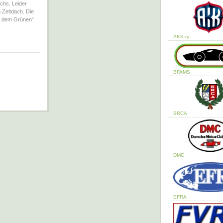
chs. Leider
 Zeltdach. Die
uf dem Grünen“
AKK-ry
BFAMS
BRCA
DMC
EFRA