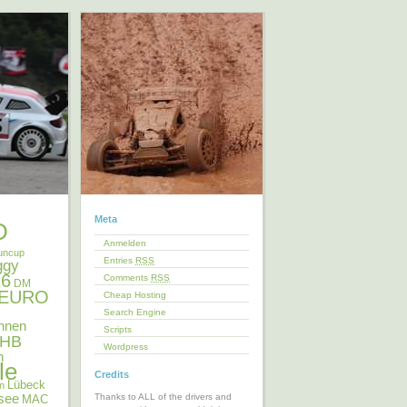
Meta
D
Anmelden
uncup
Entries
RSS
ggy
6
Comments
RSS
DM
EURO
Cheap Hosting
Search Engine
nnen
Scripts
HB
Wordpress
n
le
Credits
Lübeck
en
see
Thanks to ALL of the drivers and
MAC