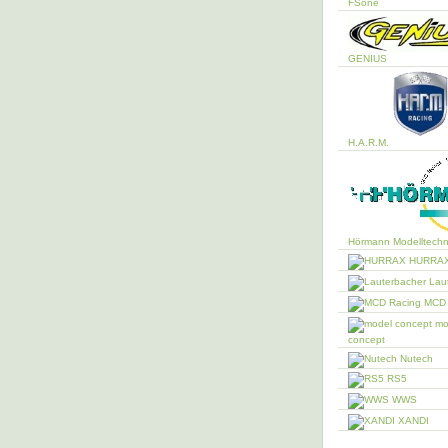
FSone
GENIUS
H.A.R.M.
Hörmann Modelltechn
HURRA
Laut
MCD 
mo
concept
Nutech
RS5
WWS
XANDI