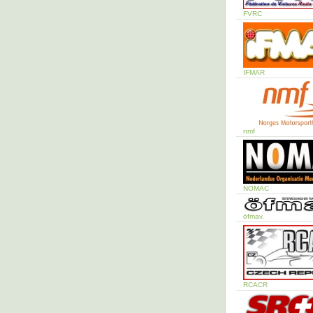
FVRC
IFMAR
nmf
NOMAC
öfmav.
RCACR