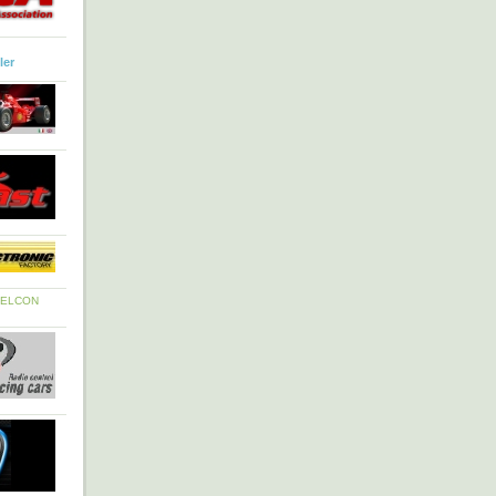
ler
ELCON