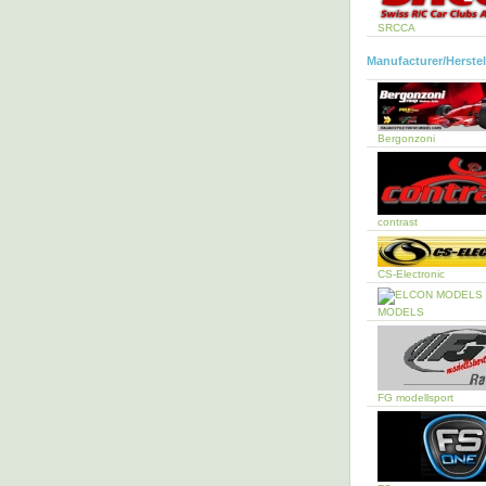
SRCCA
Manufacturer/Herstel
Bergonzoni
contrast
CS-Electronic
MODELS
FG modellsport