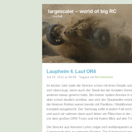
largescaler – world of big RC
… one4all …
Laupheim 4. Lauf OR6
Juli 20, 2011 at 09:09 · Tagged mit
Rennberichte
Im letzten Jahr hatte die Strecke schon mit ihren Details u
sich überzeugt, wenn auch der Staub bei der brutalen Sonn
anderen etwas genervt hatte. Bei meiner späten Anreise in
aber schon deutlich sichtbar, wer sich der Staubwolke entzi
die hinteren Reihen waren bereits mit Pavillons / Mobilhom
komplett ausgebucht. Der Samstag sollte in jedem Fall noc
und auch wir nahmen dann auch lieber ein Plätzchen in der
vor dem großen OR6-Tross und mit freiem Blick auf den Tr
Die Strecke aus feinstem Lehm zeigte sich wohlpräpariert 
Cateringzelt jetzt an optimaler Position. Der Fahrerstand ne