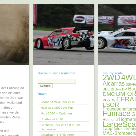
Suche in largescaler.net
cloudy scale
2WD
4W
Alcarràs
BB6-F
Bu
nd der Führung an
BBOTs
Bike DM
DM OR
DMC
e den ein oder
News
EFRA
 diesem Jahr war
VG5TW
CARA Korsika-Tour 2018
ehen wollte und
LSOR
es nahezu
Halloween2020eveTini
Freundschaftsre
Funrace
h heiss werden
G
Harz 2020 – Optionen
 zweiten Reihe …
Hörman
Rostbrätel 2018
Helmond
LargeSca
ack.
Sachsen-Tour 2017 8./9./10.
Laupheim
Leinfeld
September
und das
MAC-Brombach
Varadisten B BRB intern
u in klassisch