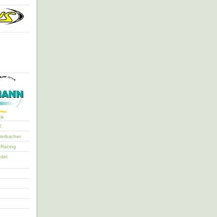
ik
X
erbacher
Racing
del