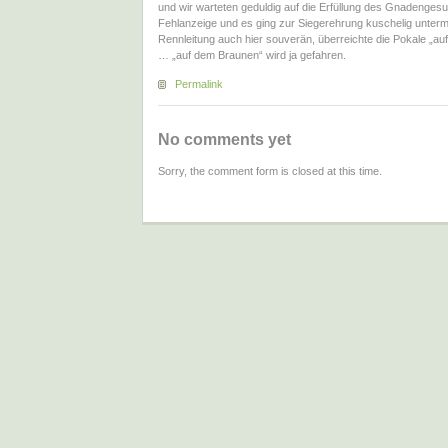
und wir warteten geduldig auf die Erfüllung des Gnadengesu
Fehlanzeige und es ging zur Siegerehrung kuschelig unterm
Rennleitung auch hier souverän, überreichte die Pokale „a
… „auf dem Braunen“ wird ja gefahren.
Permalink
No comments yet
Sorry, the comment form is closed at this time.