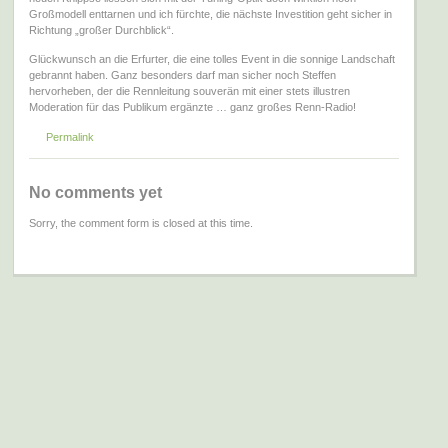
Großmodell enttarnen und ich fürchte, die nächste Investition geht sicher in
Richtung „großer Durchblick“.
Glückwunsch an die Erfurter, die eine tolles Event in die sonnige Landschaft
gebrannt haben. Ganz besonders darf man sicher noch Steffen
hervorheben, der die Rennleitung souverän mit einer stets illustren
Moderation für das Publikum ergänzte … ganz großes Renn-Radio!
Permalink
No comments yet
Sorry, the comment form is closed at this time.