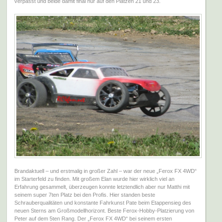
verpasst und beide damit final nur auf den Plätzen 21 und 23.
Brandaktuell – und erstmalig in großer Zahl – war der neue „Ferox FX 4WD“
im Starterfeld zu finden. Mit großem Elan wurde hier wirklich viel an
Erfahrung gesammelt, überzeugen konnte letztendlich aber nur Matthi mit
seinem super 7ten Platz bei den Profis. Hier standen beste
Schrauberqualitäten und konstante Fahrkunst Pate beim Etappensieg des
neuen Sterns am Großmodellhorizont. Beste Ferox-Hobby-Platzierung von
Peter auf dem 5ten Rang. Der „Ferox FX 4WD“ bei seinem ersten