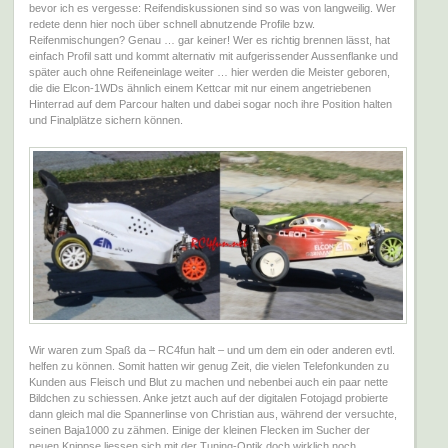
bevor ich es vergesse: Reifendiskussionen sind so was von langweilig. Wer
redete denn hier noch über schnell abnutzende Profile bzw.
Reifenmischungen? Genau … gar keiner! Wer es richtig brennen lässt, hat
einfach Profil satt und kommt alternativ mit aufgerissender Aussenflanke und
später auch ohne Reifeneinlage weiter … hier werden die Meister geboren,
die die Elcon-1WDs ähnlich einem Kettcar mit nur einem angetriebenen
Hinterrad auf dem Parcour halten und dabei sogar noch ihre Position halten
und Finalplätze sichern können.
Wir waren zum Spaß da – RC4fun halt – und um dem ein oder anderen evtl.
helfen zu können. Somit hatten wir genug Zeit, die vielen Telefonkunden zu
Kunden aus Fleisch und Blut zu machen und nebenbei auch ein paar nette
Bildchen zu schiessen. Anke jetzt auch auf der digitalen Fotojagd probierte
dann gleich mal die Spannerlinse von Christian aus, während der versuchte,
seinen Baja1000 zu zähmen. Einige der kleinen Flecken im Sucher der
neuen Knippse liessen sich mit der Tuning-Optik doch wirklich noch