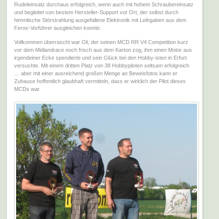
Rudeleinsatz durchaus erfolgreich, wenn auch mit hohem Schraubereinsatz
und begleitet von bestem Hersteller-Support vor Ort, der selbst durch
himmlische Störstrahlung ausgefallene Elektronik mit Leihgaben aus dem
Ferox-Vorführer ausgleichen konnte.
Vollkommen überrascht war Oli, der seinen MCD RR V4 Competition kurz
vor dem Midlandrace noch frisch aus dem Karton zog, ihm einen Motor aus
irgendeiner Ecke spendierte und sein Glück bei den Hobby-isten in Erfurt
versuchte. Mit einem dritten Platz von 38 Hobbypiloten seltsam erfolgreich
… aber mit einer ausreichend großen Menge an Beweisfotos kann er
Zuhause hoffentlich glaubhaft vermitteln, dass er wirklich der Pilot dieses
MCDs war.