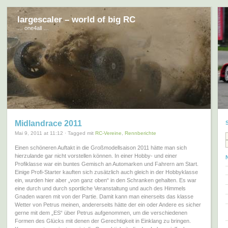
largescaler – world of big RC
… one4all …
Midlandrace 2011
Mai 9, 2011 at 11:12 · Tagged mit
RC-Vereine
,
Rennberichte
Einen schöneren Auftakt in die Großmodellsaison 2011 hätte man sich
hierzulande gar nicht vorstellen können. In einer Hobby- und einer
Profiklasse war ein buntes Gemisch an Automarken und Fahrern am Start.
Einige Profi-Starter kauften sich zusätzlich auch gleich in der Hobbyklasse
ein, wurden hier aber „von ganz oben“ in den Schranken gehalten. Es war
eine durch und durch sportliche Veranstaltung und auch des Himmels
Gnaden waren mit von der Partie. Damit kann man einerseits das klasse
Wetter von Petrus meinen, andererseits hätte der ein oder Andere es sicher
gerne mit dem „ES“ über Petrus aufgenommen, um die verschiedenen
Formen des Glücks mit denen der Gerechtigkeit in Einklang zu bringen.