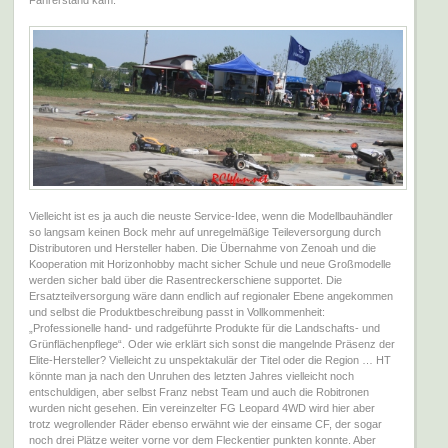
Fahrerstand kam.
Vielleicht ist es ja auch die neuste Service-Idee, wenn die Modellbauhändler
so langsam keinen Bock mehr auf unregelmäßige Teileversorgung durch
Distributoren und Hersteller haben. Die Übernahme von Zenoah und die
Kooperation mit Horizonhobby macht sicher Schule und neue Großmodelle
werden sicher bald über die Rasentreckerschiene supportet. Die
Ersatzteilversorgung wäre dann endlich auf regionaler Ebene angekommen
und selbst die Produktbeschreibung passt in Vollkommenheit:
„Professionelle hand- und radgeführte Produkte für die Landschafts- und
Grünflächenpflege“. Oder wie erklärt sich sonst die mangelnde Präsenz der
Elite-Hersteller? Vielleicht zu unspektakulär der Titel oder die Region … HT
könnte man ja nach den Unruhen des letzten Jahres vielleicht noch
entschuldigen, aber selbst Franz nebst Team und auch die Robitronen
wurden nicht gesehen. Ein vereinzelter FG Leopard 4WD wird hier aber
trotz wegrollender Räder ebenso erwähnt wie der einsame CF, der sogar
noch drei Plätze weiter vorne vor dem Fleckentier punkten konnte. Aber