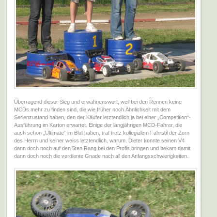
Überragend dieser Sieg und erwähnenswert, weil bei den Rennen keine
MCDs mehr zu finden sind, die wie früher noch Ähnlichkeit mit dem
Serienzustand haben, den der Käufer letztendlich ja bei einer „Competition“-
Ausführung im Karton erwartet. Einige der langjährigen MCD-Fahrer, die
auch schon „Ultimate“ im Blut haben, traf trotz kollegialem Fahrstil der Zorn
des Herrn und keiner weiss letztendlich, warum. Dieter konnte seinen V4
dann doch noch auf den 5ten Rang bei den Profis bringen und bekam damit
dann doch noch die verdiente Gnade nach all den Anfangsschwierigkeiten.