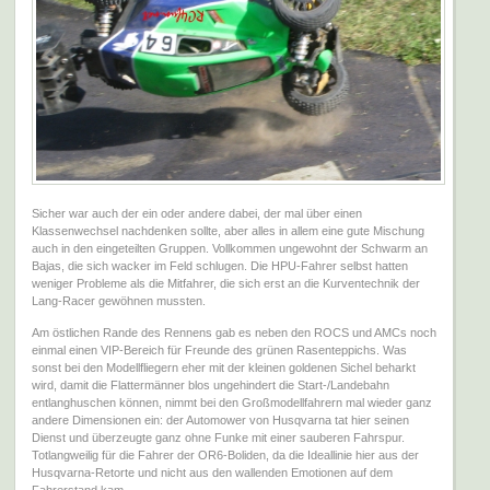
Sicher war auch der ein oder andere dabei, der mal über einen
Klassenwechsel nachdenken sollte, aber alles in allem eine gute Mischung
auch in den eingeteilten Gruppen. Vollkommen ungewohnt der Schwarm an
Bajas, die sich wacker im Feld schlugen. Die HPU-Fahrer selbst hatten
weniger Probleme als die Mitfahrer, die sich erst an die Kurventechnik der
Lang-Racer gewöhnen mussten.
Am östlichen Rande des Rennens gab es neben den ROCS und AMCs noch
einmal einen VIP-Bereich für Freunde des grünen Rasenteppichs. Was
sonst bei den Modellfliegern eher mit der kleinen goldenen Sichel beharkt
wird, damit die Flattermänner blos ungehindert die Start-/Landebahn
entlanghuschen können, nimmt bei den Großmodellfahrern mal wieder ganz
andere Dimensionen ein: der Automower von Husqvarna tat hier seinen
Dienst und überzeugte ganz ohne Funke mit einer sauberen Fahrspur.
Totlangweilig für die Fahrer der OR6-Boliden, da die Ideallinie hier aus der
Husqvarna-Retorte und nicht aus den wallenden Emotionen auf dem