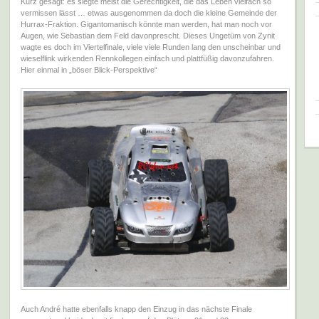
Kurz gesagt: es siegte meist die Gerechtigkeit, die das Leben vielfach so
vermissen lässt … etwas ausgenommen da doch die kleine Gemeinde der
Hurrax-Fraktion. Gigantomanisch könnte man werden, hat man noch vor
Augen, wie Sebastian dem Feld davonprescht. Dieses Ungetüm von Zynit
wagte es doch im Viertelfinale, viele viele Runden lang den unscheinbar und
wieselflink wirkenden Rennkollegen einfach und plattfüßig davonzufahren.
Hier einmal in „böser Blick-Perspektive“
Auch André hatte ebenfalls knapp den Einzug in das nächste Finale