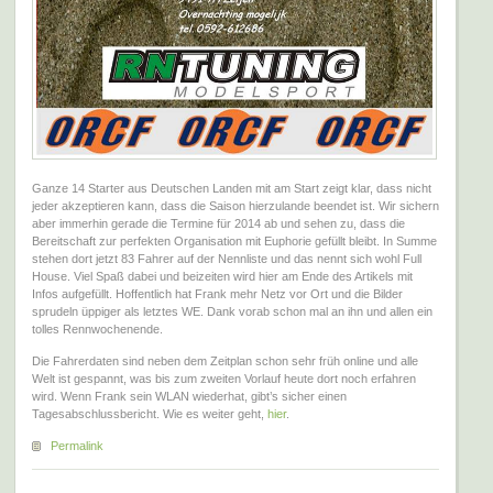
Ganze 14 Starter aus Deutschen Landen mit am Start zeigt klar, dass nicht
jeder akzeptieren kann, dass die Saison hierzulande beendet ist. Wir sichern
aber immerhin gerade die Termine für 2014 ab und sehen zu, dass die
Bereitschaft zur perfekten Organisation mit Euphorie gefüllt bleibt. In Summe
stehen dort jetzt 83 Fahrer auf der Nennliste und das nennt sich wohl Full
House. Viel Spaß dabei und beizeiten wird hier am Ende des Artikels mit
Infos aufgefüllt. Hoffentlich hat Frank mehr Netz vor Ort und die Bilder
sprudeln üppiger als letztes WE. Dank vorab schon mal an ihn und allen ein
tolles Rennwochenende.
Die Fahrerdaten sind neben dem Zeitplan schon sehr früh online und alle
Welt ist gespannt, was bis zum zweiten Vorlauf heute dort noch erfahren
wird. Wenn Frank sein WLAN wiederhat, gibt’s sicher einen
Tagesabschlussbericht. Wie es weiter geht,
hier
.
Permalink