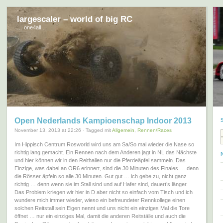
largescaler – world of big RC
… one4all …
Open Nederlands Kampioenschap Indoor 2013
November 13, 2013 at 22:26 · Tagged mit
Allgemein
,
Rennen/Races
Im Hippisch Centrum Rosworld wird uns am Sa/So mal wieder die Nase so
richtig lang gemacht. Ein Rennen nach dem Anderen jagt in NL das Nächste
und hier können wir in den Reithallen nur die Pferdeäpfel sammeln. Das
Einzige, was dabei an OR6 erinnert, sind die 30 Minuten des Finales … denn
die Rösser äpfeln so alle 30 Minuten. Gut gut … ich gebe zu, nicht ganz
richtig … denn wenn sie im Stall sind und auf Hafer sind, dauert’s länger.
Das Problem kriegen wir hier in D aber nicht so einfach vom Tisch und ich
wundere mich immer wieder, wieso ein befreundeter Rennkollege einen
solchen Reitstall sein Eigen nennt und uns nicht ein einziges Mal die Tore
öffnet … nur ein einziges Mal, damit die anderen Reitställe und auch die