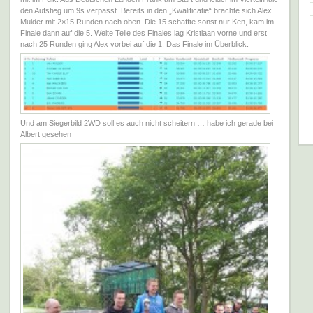
den Aufstieg um 9s verpasst. Bereits in den „Kwalificatie“ brachte sich Alex
Mulder mit 2×15 Runden nach oben. Die 15 schaffte sonst nur Ken, kam im
Finale dann auf die 5. Weite Teile des Finales lag Kristiaan vorne und erst
nach 25 Runden ging Alex vorbei auf die 1. Das Finale im Überblick.
Und am Siegerbild 2WD soll es auch nicht scheitern … habe ich gerade bei
Albert gesehen