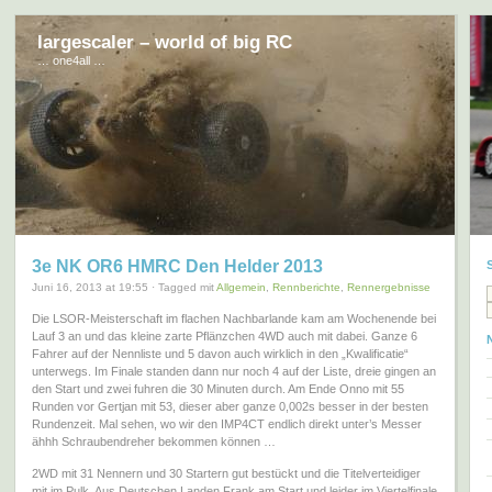
largescaler – world of big RC
… one4all …
3e NK OR6 HMRC Den Helder 2013
Juni 16, 2013 at 19:55 · Tagged mit
Allgemein
,
Rennberichte
,
Rennergebnisse
Die LSOR-Meisterschaft im flachen Nachbarlande kam am Wochenende bei
Lauf 3 an und das kleine zarte Pflänzchen 4WD auch mit dabei. Ganze 6
Fahrer auf der Nennliste und 5 davon auch wirklich in den „Kwalificatie“
unterwegs. Im Finale standen dann nur noch 4 auf der Liste, dreie gingen an
den Start und zwei fuhren die 30 Minuten durch. Am Ende Onno mit 55
Runden vor Gertjan mit 53, dieser aber ganze 0,002s besser in der besten
Rundenzeit. Mal sehen, wo wir den IMP4CT endlich direkt unter’s Messer
ähhh Schraubendreher bekommen können …
2WD mit 31 Nennern und 30 Startern gut bestückt und die Titelverteidiger
mit im Pulk. Aus Deutschen Landen Frank am Start und leider im Viertelfinale